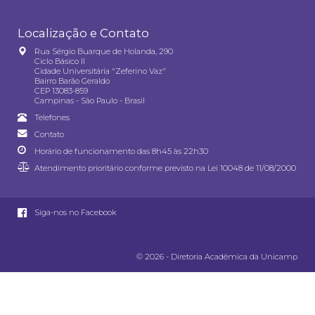
Localização e Contato
Rua Sérgio Buarque de Holanda, 290
Ciclo Básico II
Cidade Universitária "Zeferino Vaz"
Bairro Barão Geraldo
CEP 13083-859
Campinas - São Paulo - Brasil
Telefones
Contato
Horário de funcionamento das 8h45 às 22h30
Atendimento prioritário conforme previsto na
Lei 10048 de 11/08/2000
Siga-nos no Facebook
© 2026 - Diretoria Acadêmica da Unicamp