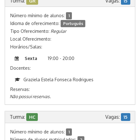
Turma:
Vagas:
GR
15
Número mínimo de alunos:
1
Idioma de oferecimento:
Português
Tipo Oferecimento:
Regular
Local Oferecimento:
Horários/Salas:
Sexta
19:00 - 20:00
Docentes:
Graziela Estela Fonseca Rodrigues
Reservas:
Não possui reservas.
Turma:
Vagas:
HC
15
Número mínimo de alunos:
1
Número de alunos matriculados:
2