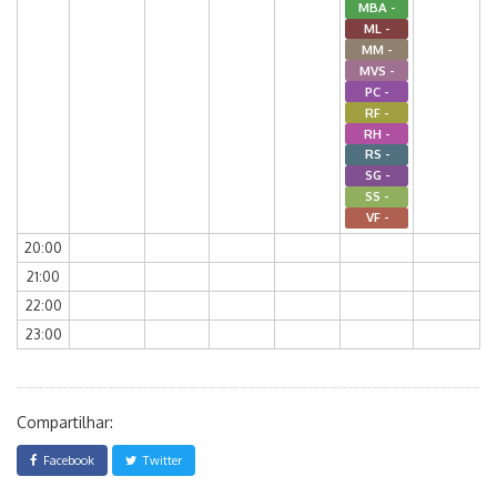
MBA -
ML -
MM -
MVS -
PC -
RF -
RH -
RS -
SG -
SS -
VF -
20:00
21:00
22:00
23:00
Compartilhar:
Facebook
Twitter