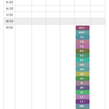
15:00
16:00
17:00
18:00
19:00
ACC -
AMC -
CG -
CN -
CQ -
DG -
EO -
EZ -
GM -
GN -
GR -
HC -
IK -
JM -
JZ -
LC -
LT -
MB -