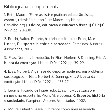
Bibliografia complementar
1. Betti, Mauro. “Entre assistir e praticar: educação física,
esporte, televisão e lazer”. In: Marcellino, Nelson
Carvalho(org.).
Lúdico, educação e educação física
. Ijuí: Unijuí,
1999, pp. 213-230.
2. Bracht, Valter. Esporte, história e cultura. In: Proni, M. e
Lucena, R.
Esporte: história e sociedade
. Campinas: Autores
Associados, 2002.
3. Elias, Norbert. Introdução. In: Elias, Norbert & Dunning, Eric.
A
busca da excitação
. Lisboa: Difel, 1992, pp. 39-99.
4. Elias, Norbert. A génese do deporte moderno: um problema
sociológico. In: Elias, Norbert & Dunning, Eric.
A busca da
excitação
. Lisboa: Difel, 1992, pp. 187-221.
5. Lucena, Ricardo de Figueiredo. Elias: individualização e
mimesis no esporte. In: Proni, M. e Lucena, R.
Esporte: história
e sociedade
. Campinas: Autores Associados, 2002.
6. Moura, Eriberto Lessa. O futebol como área reservada