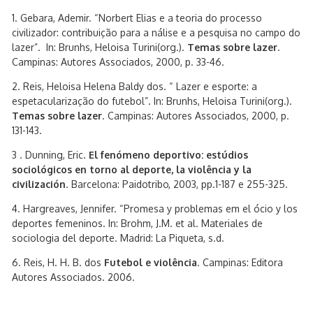
1. Gebara, Ademir. “Norbert Elias e a teoria do processo
civilizador: contribuição para a nálise e a pesquisa no campo do
lazer”. In: Brunhs, Heloisa Turini(org.).
Temas sobre lazer
.
Campinas: Autores Associados, 2000, p. 33-46.
2. Reis, Heloisa Helena Baldy dos. “ Lazer e esporte: a
espetacularização do futebol”. In: Brunhs, Heloisa Turini(org.).
Temas sobre lazer
. Campinas: Autores Associados, 2000, p.
131-143.
3 . Dunning, Eric.
El fenómeno deportivo: estúdios
sociológicos en torno al deporte, la violência y la
civilización
. Barcelona: Paidotribo, 2003, pp.1-187 e 255-325.
4. Hargreaves, Jennifer. “Promesa y problemas em el ócio y los
deportes femeninos. In: Brohm, J.M. et al. Materiales de
sociologia del deporte. Madrid: La Piqueta, s.d.
6. Reis, H. H. B. dos
Futebol e violência
. Campinas: Editora
Autores Associados. 2006.