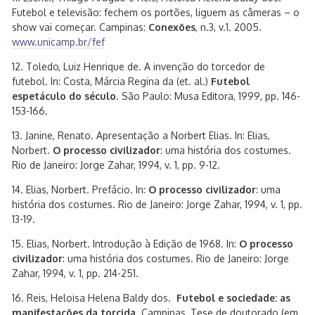
Futebol e televisão: fechem os portões, liguem as câmeras – o
show vai começar. Campinas:
Conexões
, n.3, v.1. 2005.
www.unicamp.br/fef
12. Toledo, Luiz Henrique de. A invenção do torcedor de
futebol. In: Costa, Márcia Regina da (et. al.)
Futebol
espetáculo do século
. São Paulo: Musa Editora, 1999, pp. 146-
153-166.
13. Janine, Renato. Apresentação a Norbert Elias. In: Elias,
Norbert.
O processo civilizador
: uma história dos costumes.
Rio de Janeiro: Jorge Zahar, 1994, v. 1, pp. 9-12.
14. Elias, Norbert. Prefácio. In:
O processo civilizador
: uma
história dos costumes. Rio de Janeiro: Jorge Zahar, 1994, v. 1, pp.
13-19.
15. Elias, Norbert. Introdução à Edição de 1968. In:
O processo
civilizador
: uma história dos costumes. Rio de Janeiro: Jorge
Zahar, 1994, v. 1, pp. 214-251.
16. Reis, Heloisa Helena Baldy dos.
Futebol e sociedade: as
manifestações da torcida
. Campinas, Tese de doutorado (em