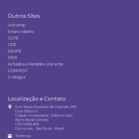
Outros Sites
Unicamp
Ensino Aberto
GGTE
GDE
DEAPE
DERI
Achados e Perdidos Unicamp
COMVEST
S-integra
Localização e Contato
Rua Sérgio Buarque de Holanda, 290
Ciclo Básico II
Cidade Universitária "Zeferino Vaz"
Bairro Barão Geraldo
CEP 13083-859
Campinas - São Paulo - Brasil
Telefones