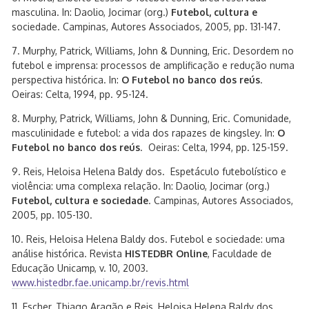
masculina. In: Daolio, Jocimar (org.)
Futebol, cultura e
sociedade. Campinas, Autores Associados, 2005, pp. 131-147.
7. Murphy, Patrick, Williams, John & Dunning, Eric. Desordem no
futebol e imprensa: processos de amplificação e redução numa
perspectiva histórica. In:
O Futebol no banco dos reús
.
Oeiras: Celta, 1994, pp. 95-124.
8. Murphy, Patrick, Williams, John & Dunning, Eric. Comunidade,
masculinidade e futebol: a vida dos rapazes de kingsley. In:
O
Futebol no banco dos reús
. Oeiras: Celta, 1994, pp. 125-159.
9. Reis, Heloisa Helena Baldy dos. Espetáculo futebolístico e
violência: uma complexa relação. In: Daolio, Jocimar (org.)
Futebol, cultura e sociedade
. Campinas, Autores Associados,
2005, pp. 105-130.
10. Reis, Heloisa Helena Baldy dos. Futebol e sociedade: uma
análise histórica. Revista
HISTEDBR Online
, Faculdade de
Educação Unicamp, v. 10, 2003.
www.histedbr.fae.unicamp.br/revis.html
11. Escher, Thiago Aragão e Reis, Heloisa Helena Baldy dos.