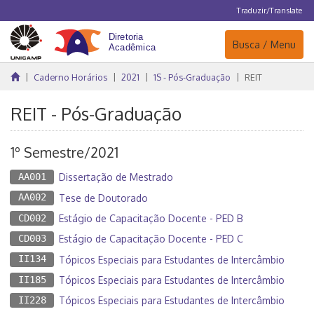
Traduzir/Translate
Navegação
Busca / Menu
Caderno Horários
2021
1S - Pós-Graduação
REIT
REIT - Pós-Graduação
1º Semestre/2021
AA001
Dissertação de Mestrado
AA002
Tese de Doutorado
CD002
Estágio de Capacitação Docente - PED B
CD003
Estágio de Capacitação Docente - PED C
II134
Tópicos Especiais para Estudantes de Intercâmbio
II185
Tópicos Especiais para Estudantes de Intercâmbio
II228
Tópicos Especiais para Estudantes de Intercâmbio