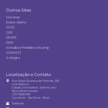
Outros Sites
Unicamp
Ensino Aberto
GGTE
GDE
DEAPE
DERI
Achados e Perdidos Unicamp
COMVEST
S-integra
Localização e Contato
Rua Sérgio Buarque de Holanda, 290
Ciclo Básico II
Cidade Universitária "Zeferino Vaz"
Bairro Barão Geraldo
CEP 13083-859
Campinas - São Paulo - Brasil
Telefones