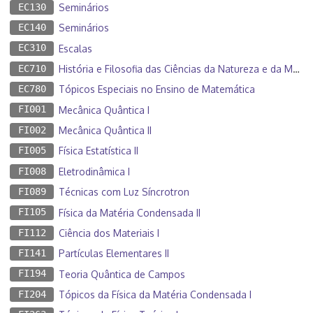
EC130
Seminários
EC140
Seminários
EC310
Escalas
EC710
História e Filosofia das Ciências da Natureza e da Matemática
EC780
Tópicos Especiais no Ensino de Matemática
FI001
Mecânica Quântica I
FI002
Mecânica Quântica II
FI005
Física Estatística II
FI008
Eletrodinâmica I
FI089
Técnicas com Luz Síncrotron
FI105
Física da Matéria Condensada II
FI112
Ciência dos Materiais I
FI141
Partículas Elementares II
FI194
Teoria Quântica de Campos
FI204
Tópicos da Física da Matéria Condensada I