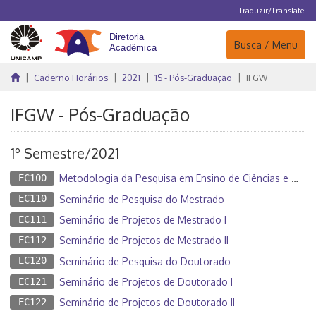
Traduzir/Translate
Navegação
Busca / Menu
Caderno Horários
2021
1S - Pós-Graduação
IFGW
IFGW - Pós-Graduação
1º Semestre/2021
EC100
Metodologia da Pesquisa em Ensino de Ciências e Matemática
EC110
Seminário de Pesquisa do Mestrado
EC111
Seminário de Projetos de Mestrado I
EC112
Seminário de Projetos de Mestrado II
EC120
Seminário de Pesquisa do Doutorado
EC121
Seminário de Projetos de Doutorado I
EC122
Seminário de Projetos de Doutorado II