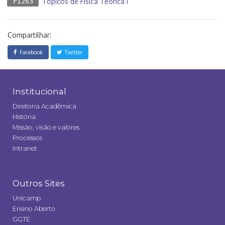
FI263
Tópicos de Física Teórica I
Compartilhar:
Facebook
Twitter
Institucional
Diretoria Acadêmica
História
Missão, visão e valores
Processos
Intranet
Outros Sites
Unicamp
Ensino Aberto
GGTE