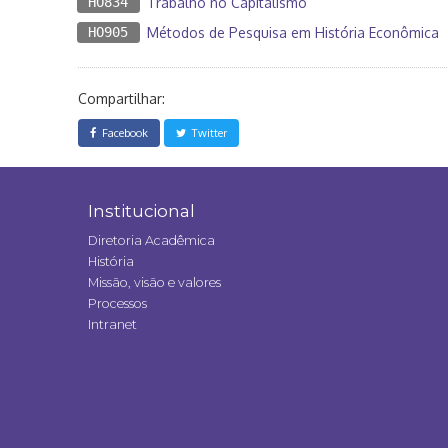
HO834
Trabalho no Capitalismo
HO905
Métodos de Pesquisa em História Econômica
Compartilhar:
Facebook
Twitter
Institucional
Diretoria Acadêmica
História
Missão, visão e valores
Processos
Intranet