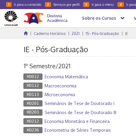
Ir para o conteúdo
Serviços por perfil
Ir para o menu
Ir par
1
2
3
4
Sobre os Cursos
Caderno Horários
2021
1S - Pós-Graduação
IE
IE - Pós-Graduação
1º Semestre/2021
HO012
Economia Matemática
HO112
Macroeconomia
HO113
Microeconomia
HO201
Seminários de Tese de Doutorado I
HO203
Seminários de Tese de Doutorado III
HO212
Economia Monetária e Financeira
HO236
Econometria de Séries Temporais