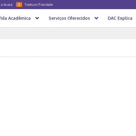
a a busca
Traduzir/Translate
5
Vida Acadêmica
Serviços Oferecidos
DAC Explica