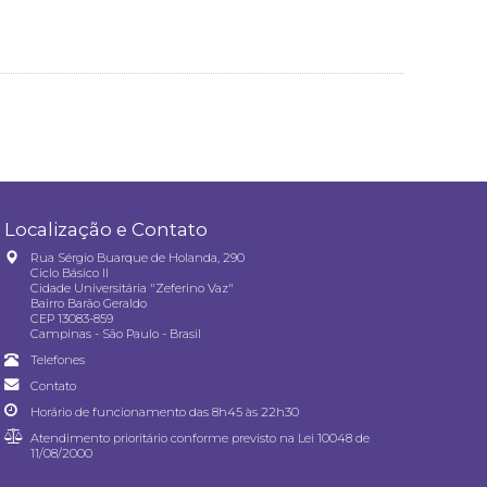
Localização e Contato
Rua Sérgio Buarque de Holanda, 290
Ciclo Básico II
Cidade Universitária "Zeferino Vaz"
Bairro Barão Geraldo
CEP 13083-859
Campinas - São Paulo - Brasil
Telefones
Contato
Horário de funcionamento das 8h45 às 22h30
Atendimento prioritário conforme previsto na
Lei 10048 de
11/08/2000