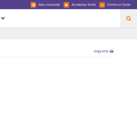
Alto-contraste
Aumentar fonte
Diminuir fonte
Imprimir