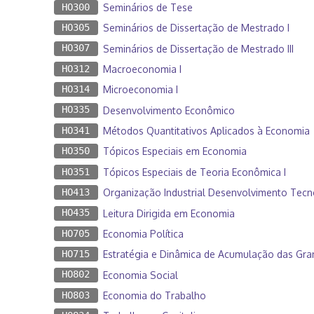
HO300
Seminários de Tese
HO305
Seminários de Dissertação de Mestrado I
HO307
Seminários de Dissertação de Mestrado III
HO312
Macroeconomia I
HO314
Microeconomia I
HO335
Desenvolvimento Econômico
HO341
Métodos Quantitativos Aplicados à Economia
HO350
Tópicos Especiais em Economia
HO351
Tópicos Especiais de Teoria Econômica I
HO413
Organização Industrial Desenvolvimento Tecn
HO435
Leitura Dirigida em Economia
HO705
Economia Política
HO715
Estratégia e Dinâmica de Acumulação das Gra
HO802
Economia Social
HO803
Economia do Trabalho