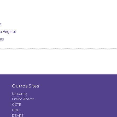
a
ia Vegetal
cas
Outros Sites
Unicamp
Ensino Aberto
GGTE
GDE
DEAPE