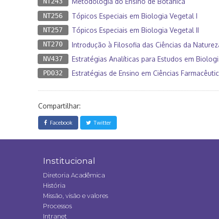
NT243
Metodologia do Ensino de Botânica
NT256
Tópicos Especiais em Biologia Vegetal I
NT257
Tópicos Especiais em Biologia Vegetal II
NT270
Introdução à Filosofia das Ciências da Naturez
NV437
Estratégias Analíticas para Estudos em Biolog
PD032
Estratégias de Ensino em Ciências Farmacêuti
Compartilhar:
Facebook
Twitter
Institucional
Diretoria Acadêmica
História
Missão, visão e valores
Processos
Intranet