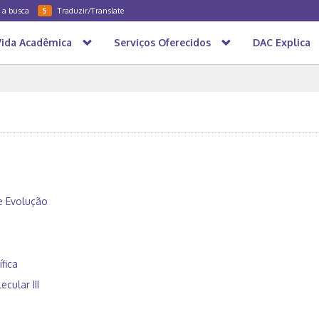
a a busca
Traduzir/Translate
5
Vida Acadêmica
Serviços Oferecidos
DAC Explica
 e Evolução
fica
cular III