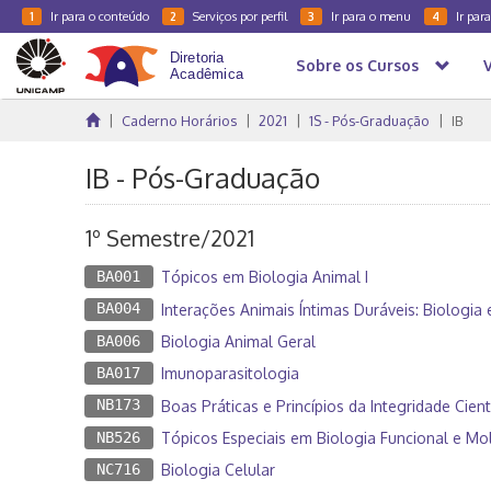
Ir para o conteúdo
Serviços por perfil
Ir para o menu
Ir par
1
2
3
4
Sobre os Cursos
Caderno Horários
2021
1S - Pós-Graduação
IB
IB - Pós-Graduação
1º Semestre/2021
BA001
Tópicos em Biologia Animal I
BA004
Interações Animais Íntimas Duráveis: Biologia
BA006
Biologia Animal Geral
BA017
Imunoparasitologia
NB173
Boas Práticas e Princípios da Integridade Cientí
NB526
Tópicos Especiais em Biologia Funcional e Mole
NC716
Biologia Celular