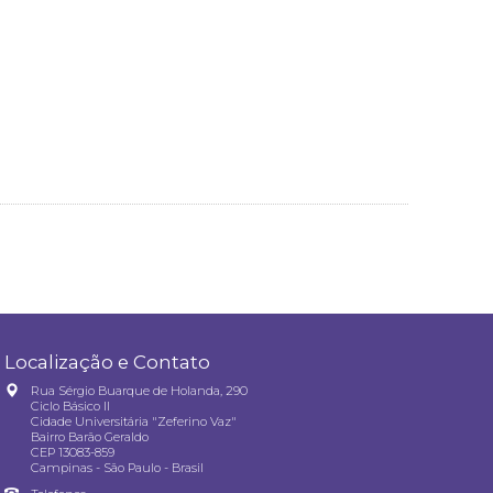
Localização e Contato
Rua Sérgio Buarque de Holanda, 290
Ciclo Básico II
Cidade Universitária "Zeferino Vaz"
Bairro Barão Geraldo
CEP 13083-859
Campinas - São Paulo - Brasil