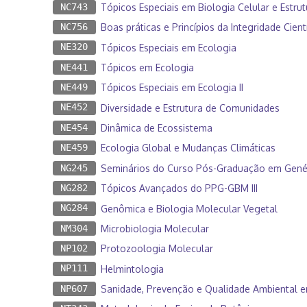
NC743
Tópicos Especiais em Biologia Celular e Estrutu
NC756
Boas práticas e Princípios da Integridade Cientí
NE320
Tópicos Especiais em Ecologia
NE441
Tópicos em Ecologia
NE449
Tópicos Especiais em Ecologia II
NE452
Diversidade e Estrutura de Comunidades
NE454
Dinâmica de Ecossistema
NE459
Ecologia Global e Mudanças Climáticas
NG245
Seminários do Curso Pós-Graduação em Genét
NG282
Tópicos Avançados do PPG-GBM III
NG284
Genômica e Biologia Molecular Vegetal
NM304
Microbiologia Molecular
NP102
Protozoologia Molecular
NP111
Helmintologia
NP607
Sanidade, Prevenção e Qualidade Ambiental e