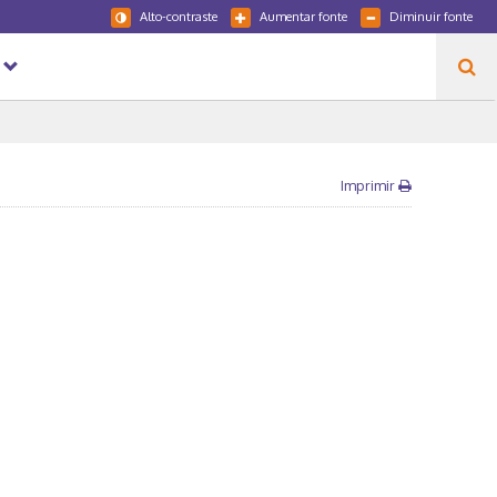
Alto-contraste
Aumentar fonte
Diminuir fonte
Imprimir