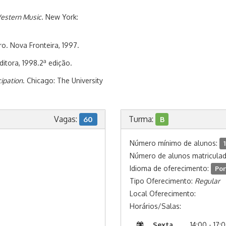
Western Music
. New York:
ro. Nova Fronteira, 1997.
a
ditora, 1998.2
edição.
cipation
. Chicago: The University
Vagas:
Turma:
60
B
Número mínimo de alunos:
1
Número de alunos matricula
Idioma de oferecimento:
Por
Tipo Oferecimento:
Regular
Local Oferecimento:
Horários/Salas:
Sexta
14:00 - 17: