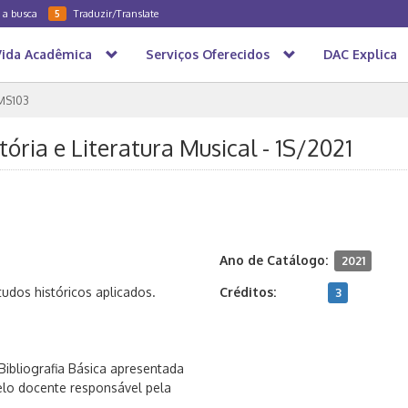
a a busca
Traduzir/Translate
5
Vida Acadêmica
Serviços Oferecidos
DAC Explica
MS103
ória e Literatura Musical - 1S/2021
Ano de Catálogo:
2021
udos históricos aplicados.
Créditos:
3
ibliografia Básica apresentada
elo docente responsável pela