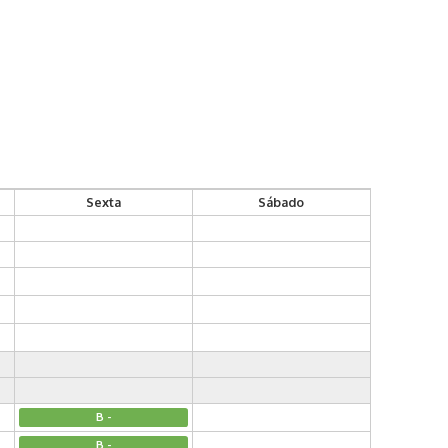
Sexta
Sábado
B -
B -