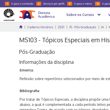
Ir para o conteúdo
Serviços por perfil
Ir para o menu
Ir par
1
2
3
4
Sobre os Cursos
Caderno Horários
2021
1S - Pós-Graduação
IA
MS103 - Tópicos Especiais em Hist
Pós-Graduação
Informações da disciplina
Ementa:
Reflexão sobre repertórios selecionados por meio de est
Bibliografia:
Por tratar de Tópicos Especiais, a disciplina propõe
uma B
abaixo, a qual é complementada a cada período letivo p
respectiva Turma, de acordo com os tópicos abordados.