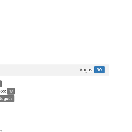
Vagas:
30
dos:
13
tuguês
00