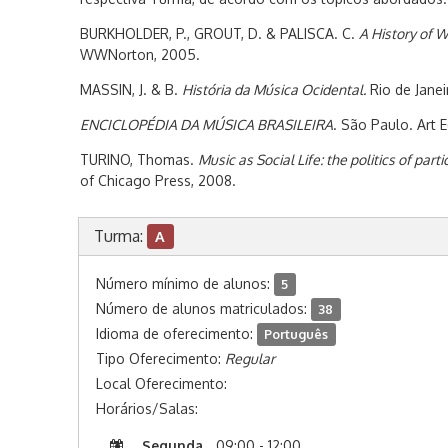
BURKHOLDER, P., GROUT, D. & PALISCA. C.
A History of 
WWNorton, 2005.
MASSIN, J. & B.
História da Música Ocidental.
Rio de Janei
ENCICLOPÉDIA DA MÚSICA BRASILEIRA
. São Paulo. Art E
TURINO, Thomas.
Music as Social Life: the politics of parti
of Chicago Press, 2008.
Turma:
A
Número mínimo de alunos:
5
Número de alunos matriculados:
38
Idioma de oferecimento:
Português
Tipo Oferecimento:
Regular
Local Oferecimento:
Horários/Salas:
Segunda
09:00 - 12:00