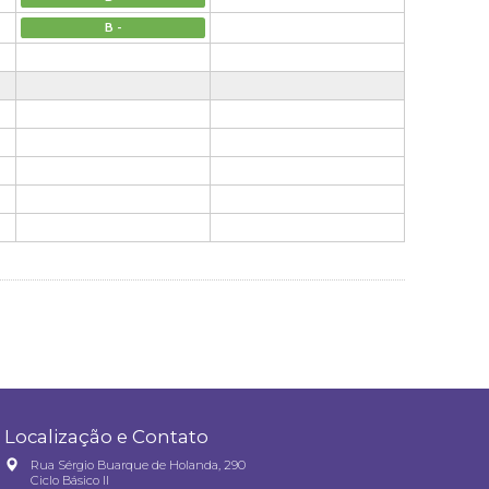
B -
Localização e Contato
Rua Sérgio Buarque de Holanda, 290
Ciclo Básico II