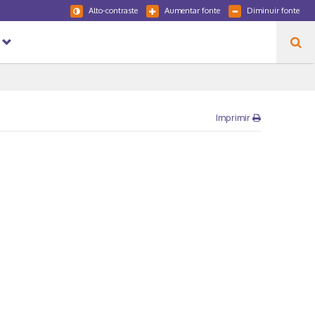
Alto-contraste
Aumentar fonte
Diminuir fonte
Imprimir