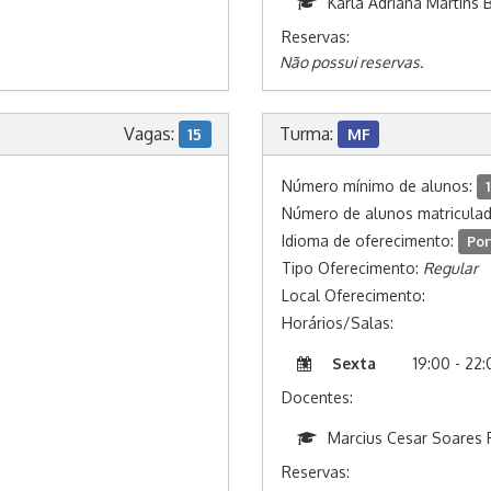
Karla Adriana Martins 
Reservas:
Não possui reservas.
Vagas:
Turma:
15
MF
Número mínimo de alunos:
1
Número de alunos matricula
Idioma de oferecimento:
Por
Tipo Oferecimento:
Regular
Local Oferecimento:
Horários/Salas:
Sexta
19:00 - 22
Docentes:
Marcius Cesar Soares F
Reservas: