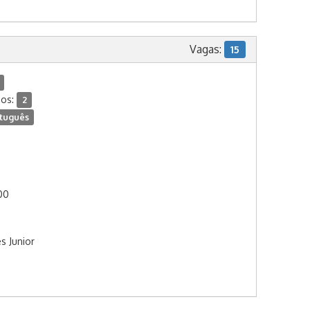
Vagas:
15
dos:
2
tuguês
:00
s Junior