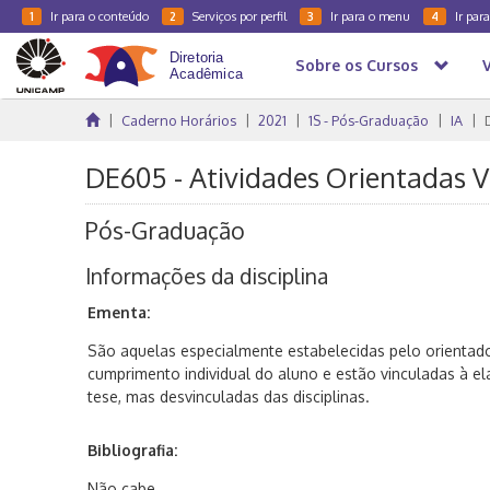
Ir para o conteúdo
Serviços por perfil
Ir para o menu
Ir par
1
2
3
4
Sobre os Cursos
Caderno Horários
2021
1S - Pós-Graduação
IA
DE605 - Atividades Orientadas V 
Pós-Graduação
Informações da disciplina
Ementa:
São aquelas especialmente estabelecidas pelo orientad
cumprimento individual do aluno e estão vinculadas à e
tese, mas desvinculadas das disciplinas.
Bibliografia:
Não cabe.