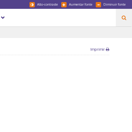
Alto-contraste
Aumentar fonte
Diminuir fonte
Imprimir