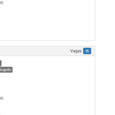
:00
Vagas:
15
tuguês
:00