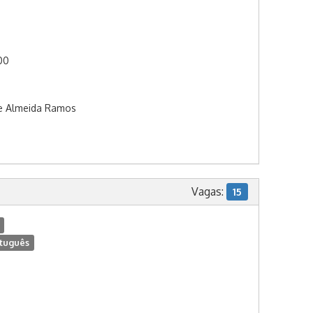
:00
De Almeida Ramos
Vagas:
15
tuguês