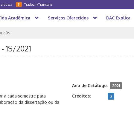
a a busca
Traduzir/Translate
5
Vida Acadêmica
Serviços Oferecidos
DAC Explica
DE605
- 1S/2021
Ano de Catálogo:
2021
or a cada semestre para
Créditos:
3
laboração da dissertação ou da