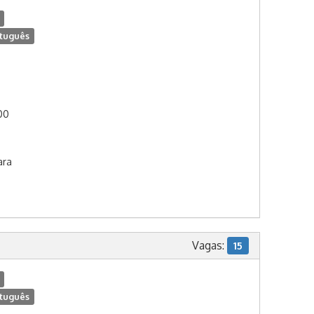
tuguês
:00
ara
Vagas:
15
tuguês