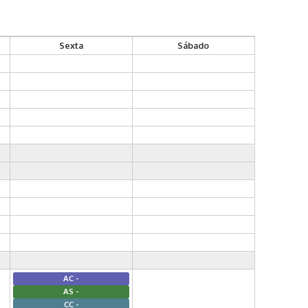
Sexta
Sábado
AC -
AS -
CC -