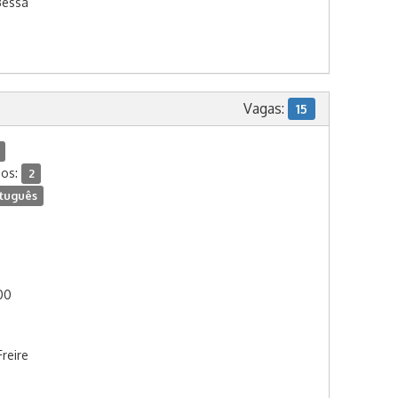
Bessa
Vagas:
15
dos:
2
tuguês
:00
reire