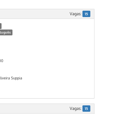
Vagas:
15
tuguês
:00
liveira Suppia
Vagas:
15