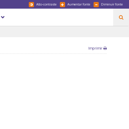
Alto-contraste
Aumentar fonte
Diminuir fonte
Imprimir