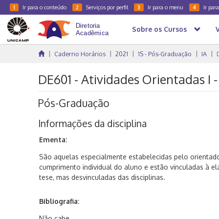
Ir para o conteúdo
Serviços por perfil
Ir para o menu
Ir par
1
2
3
4
Sobre os Cursos
Caderno Horários
2021
1S - Pós-Graduação
IA
DE601 - Atividades Orientadas I -
Pós-Graduação
Informações da disciplina
Ementa:
São aquelas especialmente estabelecidas pelo orientad
cumprimento individual do aluno e estão vinculadas à e
tese, mas desvinculadas das disciplinas.
Bibliografia:
Não cabe.