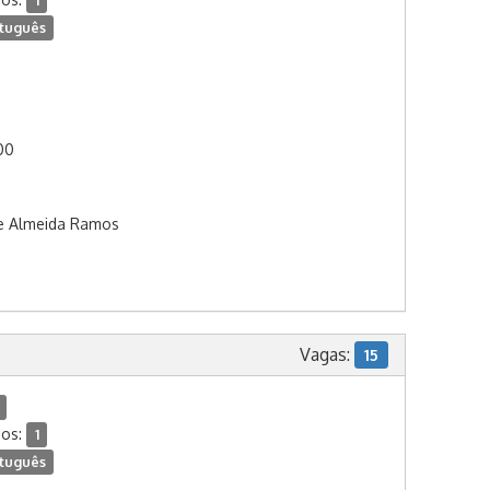
1
tuguês
:00
De Almeida Ramos
Vagas:
15
dos:
1
tuguês