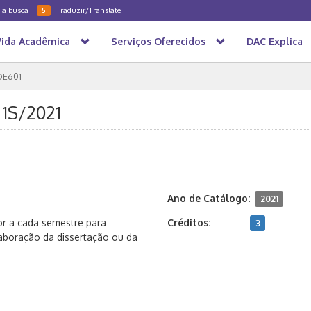
a a busca
Traduzir/Translate
5
Vida Acadêmica
Serviços Oferecidos
DAC Explica
DE601
 1S/2021
Ano de Catálogo:
2021
or a cada semestre para
Créditos:
3
laboração da dissertação ou da