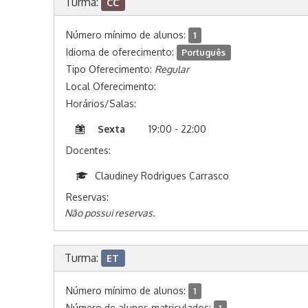
Turma:
CC
Número mínimo de alunos:
1
Idioma de oferecimento:
Português
Tipo Oferecimento:
Regular
Local Oferecimento:
Horários/Salas:
Sexta
19:00 - 22:00
Docentes:
Claudiney Rodrigues Carrasco
Reservas:
Não possui reservas.
Turma:
ET
Número mínimo de alunos:
1
Número de alunos matriculados: