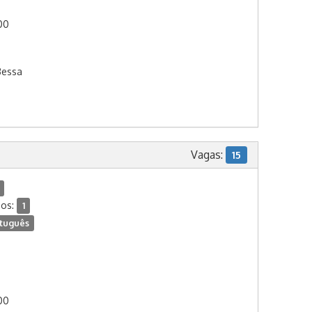
:00
Bessa
Vagas:
15
dos:
1
tuguês
:00