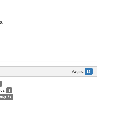
:00
Vagas:
15
dos:
2
tuguês