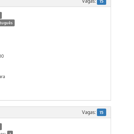
Vagas:
15
tuguês
:00
ara
Vagas:
15
dos: