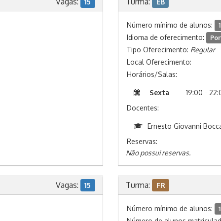
Vagas:
Turma:
15
EB
Número mínimo de alunos:
1
Idioma de oferecimento:
Por
Tipo Oferecimento:
Regular
Local Oferecimento:
Horários/Salas:
Sexta
19:00 - 22
Docentes:
Ernesto Giovanni Bocc
Reservas:
Não possui reservas.
Vagas:
Turma:
15
FR
Número mínimo de alunos:
1
Número de alunos matricula