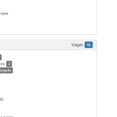
reire
Vagas:
15
dos:
2
tuguês
:00