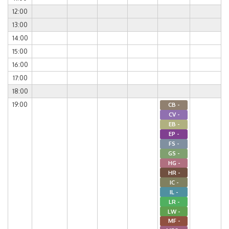
12:00
13:00
14:00
15:00
16:00
17:00
18:00
19:00
CB -
CV -
EB -
EP -
FS -
GS -
HG -
HR -
IC -
IL -
LR -
LW -
MF -