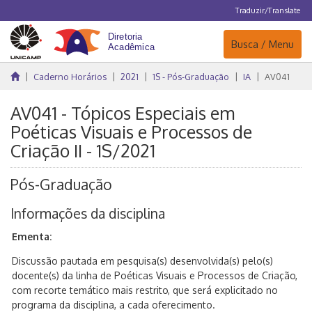
Traduzir/Translate
Navegação
Busca / Menu
Caderno Horários
2021
1S - Pós-Graduação
IA
AV041
AV041 - Tópicos Especiais em
Poéticas Visuais e Processos de
Criação II - 1S/2021
Pós-Graduação
Informações da disciplina
Ementa:
Discussão pautada em pesquisa(s) desenvolvida(s) pelo(s)
docente(s) da linha de Poéticas Visuais e Processos de Criação,
com recorte temático mais restrito, que será explicitado no
programa da disciplina, a cada oferecimento.