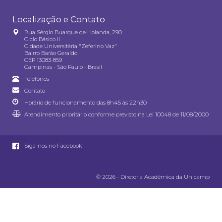
Localização e Contato
Rua Sérgio Buarque de Holanda, 290
Ciclo Básico II
Cidade Universitária "Zeferino Vaz"
Bairro Barão Geraldo
CEP 13083-859
Campinas - São Paulo - Brasil
Telefones
Contato
Horário de funcionamento das 8h45 às 22h30
Atendimento prioritário conforme previsto na
Lei 10048 de 11/08/2000
Siga-nos no Facebook
© 2026 - Diretoria Acadêmica da Unicamp