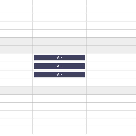
A -
A -
A -