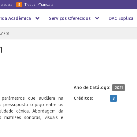
a a busca
Traduzir/Translate
5
Vida Acadêmica
Serviços Oferecidos
DAC Explica
AC301
1
Ano de Catálogo:
2021
 parâmetros que auxiliem na
Créditos:
3
mo pressuposto o jogo entre os
rialidade cênica. Abordagem da
s matrizes sonoras, visuais e