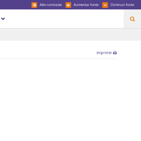
Alto-contraste
Aumentar fonte
Diminuir fonte
Imprimir