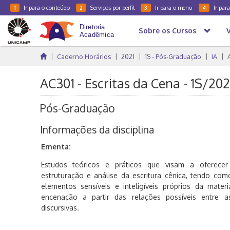
Ir para o conteúdo
Serviços por perfil
Ir para o menu
Ir par
1
2
3
4
Sobre os Cursos
Caderno Horários
2021
1S - Pós-Graduação
IA
AC301 - Escritas da Cena - 1S/202
Pós-Graduação
Informações da disciplina
Ementa:
Estudos teóricos e práticos que visam a oferecer
estruturação e análise da escritura cênica, tendo co
elementos sensíveis e inteligíveis próprios da mate
encenação a partir das relações possíveis entre a
discursivas.