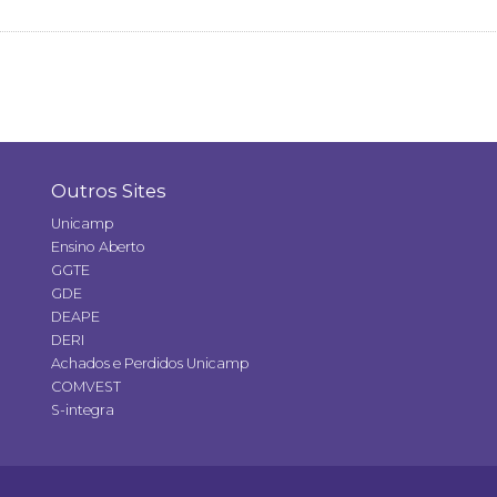
Outros Sites
Unicamp
Ensino Aberto
GGTE
GDE
DEAPE
DERI
Achados e Perdidos Unicamp
COMVEST
S-integra