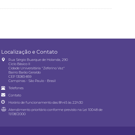
Localização e Contato
Rua Sérgio Buarque de Holanda, 290
Ciclo Básico II
Cidade Universitária "Zeferino Vaz"
Bairro Barão Geraldo
CEP 13083-859
Campinas - São Paulo - Brasil
Telefones
Contato
Horário de funcionamento das 8h45 às 22h30
Atendimento prioritário conforme previsto na
Lei 10048 de
11/08/2000