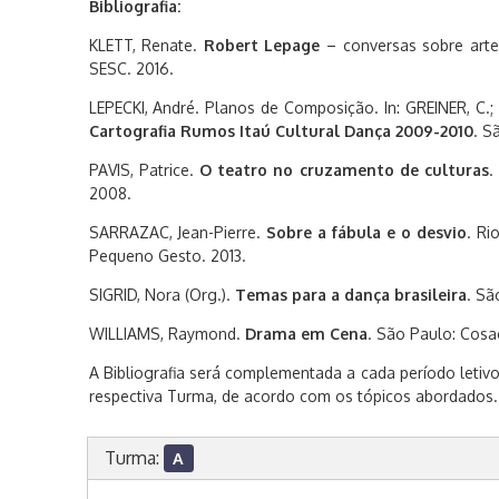
Bibliografia:
KLETT, Renate.
Robert Lepage
– conversas sobre arte
SESC. 2016.
LEPECKI, André. Planos de Composição. In: GREINER, C.; 
Cartografia Rumos Itaú Cultural Dança 2009-2010
. S
PAVIS, Patrice.
O teatro no cruzamento de culturas
.
2008.
SARRAZAC, Jean-Pierre.
Sobre a fábula e o desvio
. Ri
Pequeno Gesto. 2013.
SIGRID, Nora (Org.).
Temas para a dança brasileira
. Sã
WILLIAMS, Raymond.
Drama em Cena
. São Paulo: Cosac
A Bibliografia será complementada a cada período letiv
respectiva Turma, de acordo com os tópicos abordados.
Turma:
A