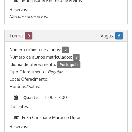
Maria Isabel Pedreira de Freitas
Reservas:
Não possui reservas.
Turma:
Vagas:
B
6
Número mínimo de alunos:
2
Número de alunos matriculados:
3
Idioma de oferecimento:
Português
Tipo Oferecimento:
Regular
Local Oferecimento:
Horários/Salas:
Quarta
11:00 - 13:00
Docentes:
Erika Christiane Marocco Duran
Reservas: