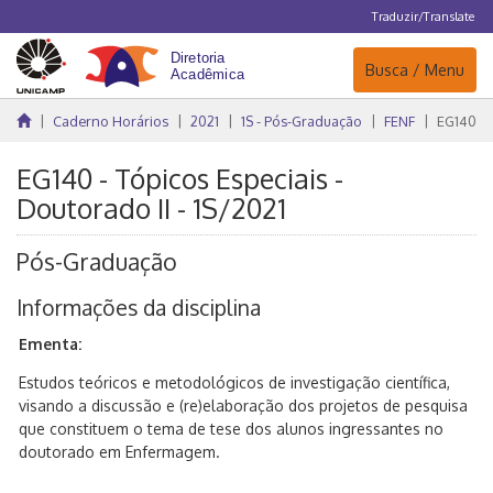
Traduzir/Translate
Navegação
Busca / Menu
Caderno Horários
2021
1S - Pós-Graduação
FENF
EG140
EG140 - Tópicos Especiais -
Doutorado II - 1S/2021
Pós-Graduação
Informações da disciplina
Ementa:
Estudos teóricos e metodológicos de investigação científica,
visando a discussão e (re)elaboração dos projetos de pesquisa
que constituem o tema de tese dos alunos ingressantes no
doutorado em Enfermagem.