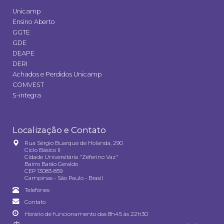
Unicamp
Ensino Aberto
GGTE
GDE
DEAPE
DERI
Achados e Perdidos Unicamp
COMVEST
S-integra
Localização e Contato
Rua Sérgio Buarque de Holanda, 290
Ciclo Básico II
Cidade Universitária "Zeferino Vaz"
Bairro Barão Geraldo
CEP 13083-859
Campinas - São Paulo - Brasil
Telefones
Contato
Horário de funcionamento das 8h45 às 22h30