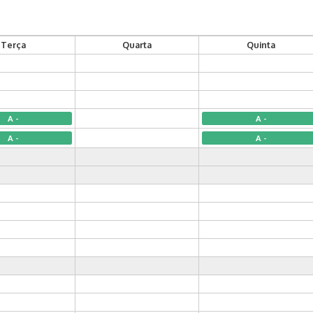
Terça
Quarta
Quinta
A -
A -
A -
A -