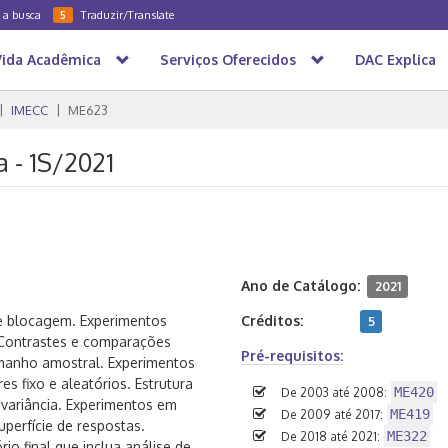
a a busca
Traduzir/Translate
5
Vida Acadêmica
Serviços Oferecidos
DAC Explica
IMECC
ME623
 - 1S/2021
Ano de Catálogo:
2021
 e blocagem. Experimentos
Créditos:
5
 Contrastes e comparações
Pré-requisitos:
manho amostral. Experimentos
res fixo e aleatórios. Estrutura
ME420
De 2003 até 2008:
 variância. Experimentos em
ME419
De 2009 até 2017:
uperfície de respostas.
ME322
De 2018 até 2021:
o final que inclua análise de