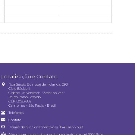
Localização e Contato
Rua Sérgio Buarque de Holanda, 290
Ciclo Básico II
Cidade Universitária "Zeferino Vaz"
Bairro Barão Geraldo
CEP 13083-859
Campinas - São Paulo - Brasil
Telefones
Contato
Horário de funcionamento das 8h45 às 22h30
Atendimento prioritário conforme previsto na
Lei 10048 de