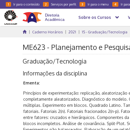
Ir para o conteúdo
Serviços por perfil
Ir para o menu
Ir par
1
2
3
4
Sobre os Cursos
Caderno Horários
2021
1S - Graduação/Tecnologia
ME623 - Planejamento e Pesquisa
Graduação/Tecnologia
Informações da disciplina
Ementa:
Princípios de experimentação: replicação, aleatorização
completamente aleatorizados. Diagnóstico do modelo.
múltiplas. Experimento em blocos. Quadrado Latino. Ta
fatoriais. Fatoriais 2(n). Fatoriais fracionados 2(n-p). Fato
entre fatores: cruzados e hierárquicos. Componentes da
blocos incompletos. Análise de covariância. Split-Plot. S
Experimentos não balanceados. Elaboração de um relatóri