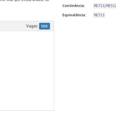
Continência:
ME713/ME51
Equivalência:
ME713
Vagas:
100