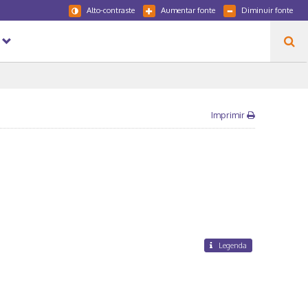
Alto-contraste
Aumentar fonte
Diminuir fonte
Imprimir
Legenda