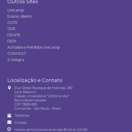
Outros Sites
Unicamp
Ensino Aberto
GGTE
GDE
DEAPE
DERI
Achados e Perdidos Unicamp
COMVEST
S-integra
Localização e Contato
Rua Sérgio Buarque de Holanda, 290
Ciclo Básico II
Cidade Universitária "Zeferino Vaz"
Bairro Barão Geraldo
CEP 13083-859
Campinas - São Paulo - Brasil
Telefones
Contato
Horário de funcionamento das 8h45 às 22h30