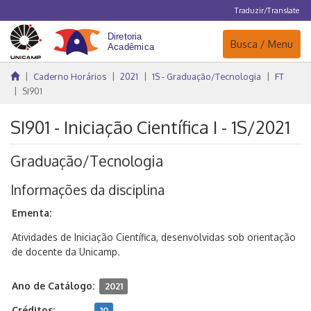
Traduzir/Translate
Navegação
Busca / Menu
Caderno Horários
2021
1S - Graduação/Tecnologia
FT
SI901
SI901 - Iniciação Científica I - 1S/2021
Graduação/Tecnologia
Informações da disciplina
Ementa:
Atividades de Iniciação Científica, desenvolvidas sob orientação
de docente da Unicamp.
Ano de Catálogo:
2021
Créditos:
10