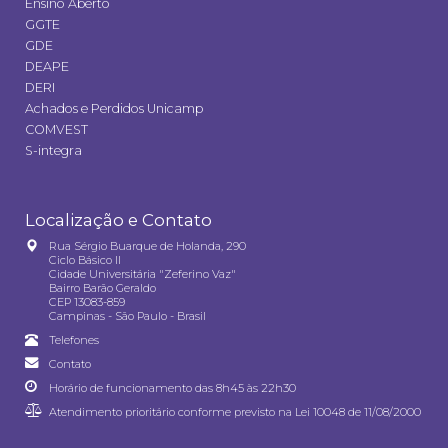
Ensino Aberto
GGTE
GDE
DEAPE
DERI
Achados e Perdidos Unicamp
COMVEST
S-integra
Localização e Contato
Rua Sérgio Buarque de Holanda, 290
Ciclo Básico II
Cidade Universitária "Zeferino Vaz"
Bairro Barão Geraldo
CEP 13083-859
Campinas - São Paulo - Brasil
Telefones
Contato
Horário de funcionamento das 8h45 às 22h30
Atendimento prioritário conforme previsto na
Lei 10048 de 11/08/2000