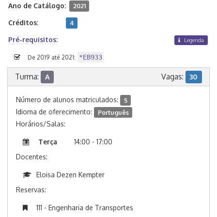
Ano de Catálogo:
2021
Créditos:
4
Pré-requisitos:
Legenda
*EB933
De 2019 até 2021:
Turma:
Vagas:
A
30
Número de alunos matriculados:
5
Idioma de oferecimento:
Português
Horários/Salas:
Terça
14:00 - 17:00
Docentes:
Eloisa Dezen Kempter
Reservas:
111 - Engenharia de Transportes