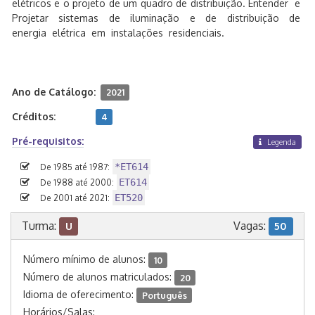
elétricos e o projeto de um quadro de distribuição. Entender e
Projetar sistemas de iluminação e de distribuição de
energia elétrica em instalações residenciais.
Ano de Catálogo:
2021
Créditos:
4
Pré-requisitos:
Legenda
*ET614
De 1985 até 1987:
ET614
De 1988 até 2000:
ET520
De 2001 até 2021:
Turma:
Vagas:
U
50
Número mínimo de alunos:
10
Número de alunos matriculados:
20
Idioma de oferecimento:
Português
Horários/Salas: