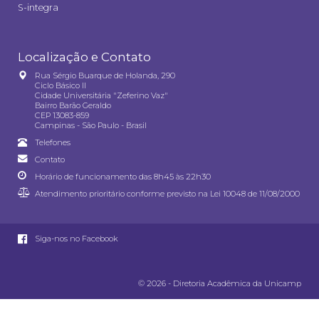
S-integra
Localização e Contato
Rua Sérgio Buarque de Holanda, 290
Ciclo Básico II
Cidade Universitária "Zeferino Vaz"
Bairro Barão Geraldo
CEP 13083-859
Campinas - São Paulo - Brasil
Telefones
Contato
Horário de funcionamento das 8h45 às 22h30
Atendimento prioritário conforme previsto na
Lei 10048 de 11/08/2000
Siga-nos no Facebook
© 2026 - Diretoria Acadêmica da Unicamp