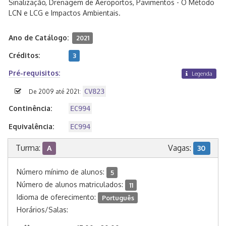
Sinalização, Drenagem de Aeroportos, Pavimentos - O Método
LCN e LCG e Impactos Ambientais.
Ano de Catálogo:
2021
Créditos:
3
Pré-requisitos:
Legenda
CV823
De 2009 até 2021:
Continência:
EC994
Equivalência:
EC994
Turma:
Vagas:
A
30
Número mínimo de alunos:
5
Número de alunos matriculados:
11
Idioma de oferecimento:
Português
Horários/Salas: