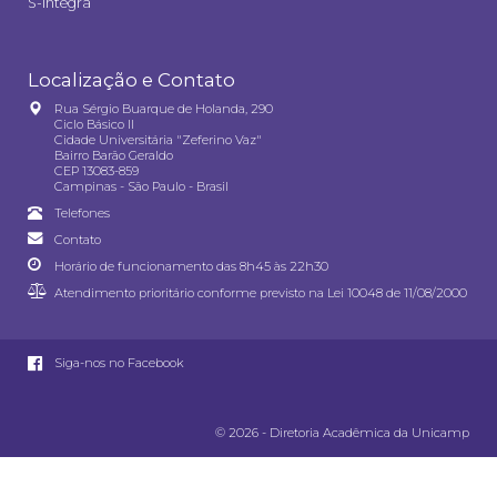
S-integra
Localização e Contato
Rua Sérgio Buarque de Holanda, 290
Ciclo Básico II
Cidade Universitária "Zeferino Vaz"
Bairro Barão Geraldo
CEP 13083-859
Campinas - São Paulo - Brasil
Telefones
Contato
Horário de funcionamento das 8h45 às 22h30
Atendimento prioritário conforme previsto na
Lei 10048 de 11/08/2000
Siga-nos no Facebook
© 2026 - Diretoria Acadêmica da Unicamp