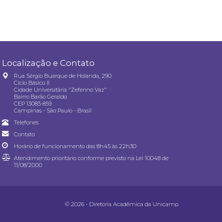
Localização e Contato
Rua Sérgio Buarque de Holanda, 290
Ciclo Básico II
Cidade Universitária "Zeferino Vaz"
Bairro Barão Geraldo
CEP 13083-859
Campinas - São Paulo - Brasil
Telefones
Contato
Horário de funcionamento das 8h45 às 22h30
Atendimento prioritário conforme previsto na
Lei 10048 de
11/08/2000
© 2026 - Diretoria Acadêmica da Unicamp