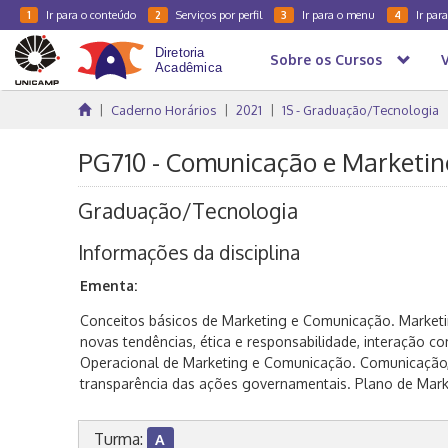
Ir para o conteúdo
Serviços por perfil
Ir para o menu
Ir par
1
2
3
4
Sobre os Cursos
Caderno Horários
2021
1S - Graduação/Tecnologia
PG710 - Comunicação e Marketing
Graduação/Tecnologia
Informações da disciplina
Ementa:
Conceitos básicos de Marketing e Comunicação. Market
novas tendências, ética e responsabilidade, interação c
Operacional de Marketing e Comunicação. Comunicação,
transparência das ações governamentais. Plano de Marke
Turma:
A