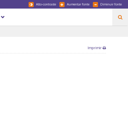
Alto-contraste
Aumentar fonte
Diminuir fonte
Imprimir