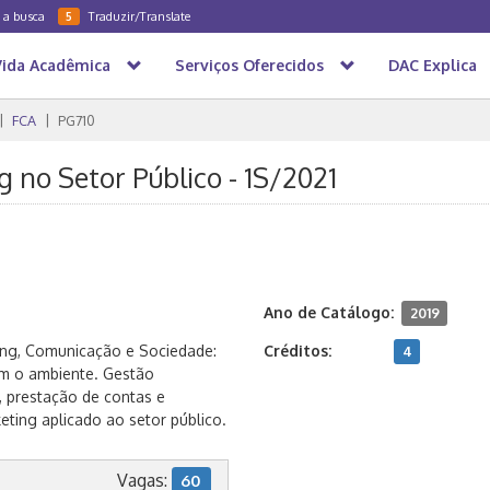
a a busca
Traduzir/Translate
5
Vida Acadêmica
Serviços Oferecidos
DAC Explica
FCA
PG710
 no Setor Público - 1S/2021
Ano de Catálogo:
2019
ing, Comunicação e Sociedade:
Créditos:
4
om o ambiente. Gestão
 prestação de contas e
ting aplicado ao setor público.
Vagas:
60