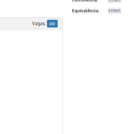
EU905
Equivalência:
EU905
Vagas:
60