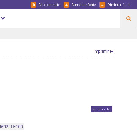
Alto-contraste
Aumentar fonte
Diminuir fonte
Imprimir
Legenda
U602 LE100