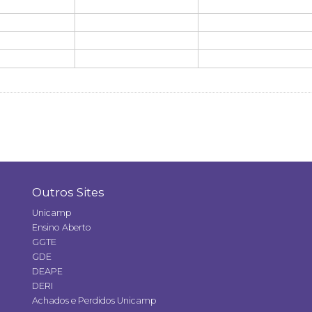
Outros Sites
Unicamp
Ensino Aberto
GGTE
GDE
DEAPE
DERI
Achados e Perdidos Unicamp