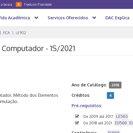
a a busca
Traduzir/Translate
5
Vida Acadêmica
Serviços Oferecidos
DAC Explica
FCA
LE902
r Computador - 1S/2021
Ano de Catálogo:
2018
putador. Método dos Elementos
Créditos:
4
Simulação.
Pré-requisitos:
LE503
De 2009 até 2017:
EU500 E
De 2018 até 2021:
Continência: