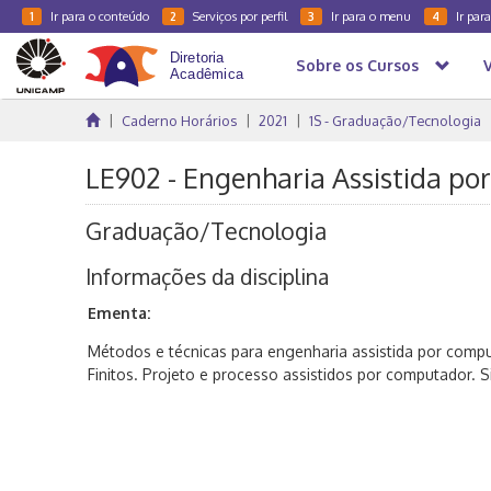
Ir para o conteúdo
Serviços por perfil
Ir para o menu
Ir par
1
2
3
4
Sobre os Cursos
Caderno Horários
2021
1S - Graduação/Tecnologia
LE902 - Engenharia Assistida po
Graduação/Tecnologia
Informações da disciplina
Ementa:
Métodos e técnicas para engenharia assistida por com
Finitos. Projeto e processo assistidos por computador. 