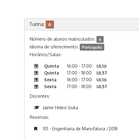
Turma:
A
Número de alunos matriculados:
6
Idioma de oferecimento:
Português
Horários/Salas:
Quinta
16:00 - 17:00
UL16
Quinta
17:00 - 18:00
UL57
Sexta
16:00 - 17:00
UL16
Sexta
17:00 - 18:00
UL57
Docentes:
Jaime Hideo Izuka
Reservas:
101 - Engenharia de Manufatura /2018