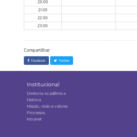
20:00
21:00
22:00
23:00
Compartilhar:
Facebook
Twitter
Institucional
Diretoria Acadêmica
História
Missão, visão e valores
Processos
Intranet