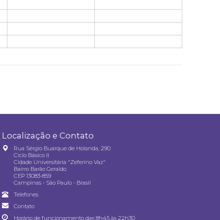
Localização e Contato
Rua Sérgio Buarque de Holanda, 290
Ciclo Básico II
Cidade Universitária "Zeferino Vaz"
Bairro Barão Geraldo
CEP 13083-859
Campinas - São Paulo - Brasil
Telefones
Contato
Horário de funcionamento das 8h45 às 22h30