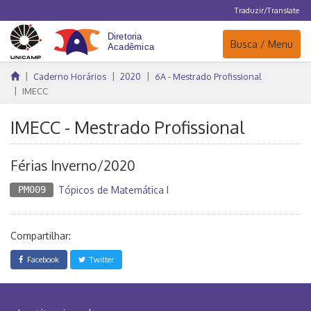
Traduzir/Translate
Navegação
Busca / Menu
Caderno Horários
2020
6A - Mestrado Profissional
IMECC
IMECC - Mestrado Profissional
Férias Inverno/2020
PM009
Tópicos de Matemática I
Compartilhar:
Facebook
Twitter