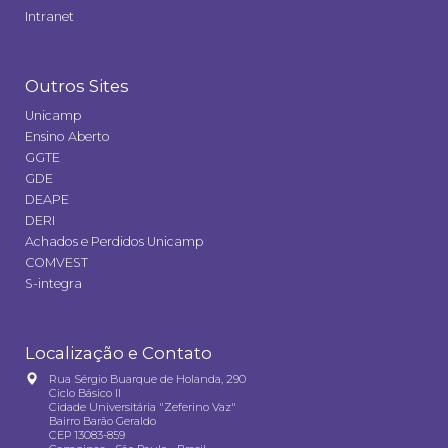
Intranet
Outros Sites
Unicamp
Ensino Aberto
GGTE
GDE
DEAPE
DERI
Achados e Perdidos Unicamp
COMVEST
S-integra
Localização e Contato
Rua Sérgio Buarque de Holanda, 290
Ciclo Básico II
Cidade Universitária "Zeferino Vaz"
Bairro Barão Geraldo
CEP 13083-859