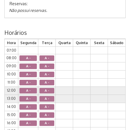
Reservas:
Não possui reservas.
Horários
Hora
Segunda
Terça
Quarta
Quinta
Sexta
Sábado
07:00
08:00
A -
A -
09:00
A -
A -
10:00
A -
A -
11:00
A -
A -
12:00
A -
A -
13:00
A -
A -
14:00
A -
A -
15:00
A -
A -
16:00
A -
A -