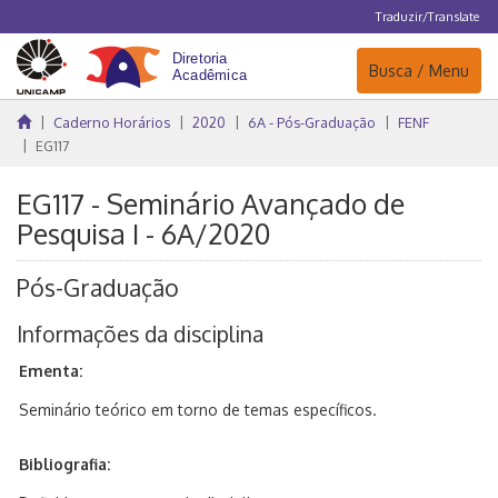
Traduzir/Translate
Navegação
Busca / Menu
Caderno Horários
2020
6A - Pós-Graduação
FENF
EG117
EG117 - Seminário Avançado de
Pesquisa I - 6A/2020
Pós-Graduação
Informações da disciplina
Ementa:
Seminário teórico em torno de temas específicos.
Bibliografia: