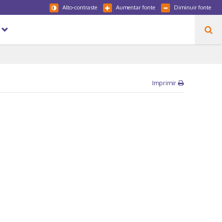
Alto-contraste
Aumentar fonte
Diminuir fonte
Imprimir