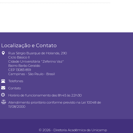
Localização e Contato
Rua Sérgio Buarque de Holanda, 290
Ciclo Básico II
Cidade Universitária "Zeferino Vaz"
Bairro Barão Geraldo
CEP 13083-859
Campinas - São Paulo - Brasil
Telefones
Contato
Horário de funcionamento das 8h45 às 22h30
Atendimento prioritário conforme previsto na
Lei 10048 de
11/08/2000
© 2026 - Diretoria Acadêmica da Unicamp