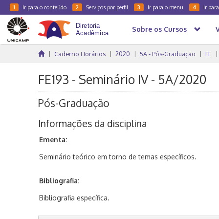
Ir para o conteúdo
Serviços por perfil
Ir para o menu
Ir par
1
2
3
4
Sobre os Cursos
Caderno Horários
2020
5A - Pós-Graduação
FE
FE193 - Seminário IV - 5A/2020
Pós-Graduação
Informações da disciplina
Ementa:
Seminário teórico em torno de temas específicos.
Bibliografia:
Bibliografia específica.