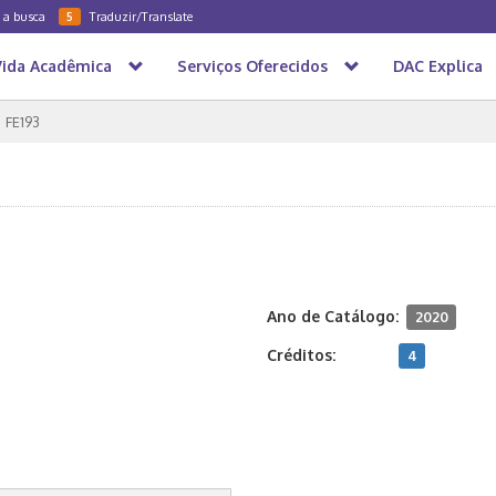
a a busca
Traduzir/Translate
5
Vida Acadêmica
Serviços Oferecidos
DAC Explica
FE193
Ano de Catálogo:
2020
Créditos:
4