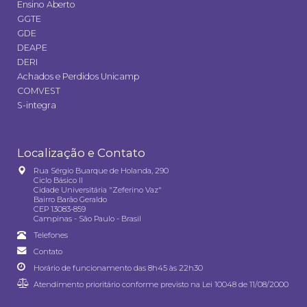
Ensino Aberto
GGTE
GDE
DEAPE
DERI
Achados e Perdidos Unicamp
COMVEST
S-integra
Localização e Contato
Rua Sérgio Buarque de Holanda, 290
Ciclo Básico II
Cidade Universitária "Zeferino Vaz"
Bairro Barão Geraldo
CEP 13083-859
Campinas - São Paulo - Brasil
Telefones
Contato
Horário de funcionamento das 8h45 às 22h30
Atendimento prioritário conforme previsto na
Lei 10048 de 11/08/2000