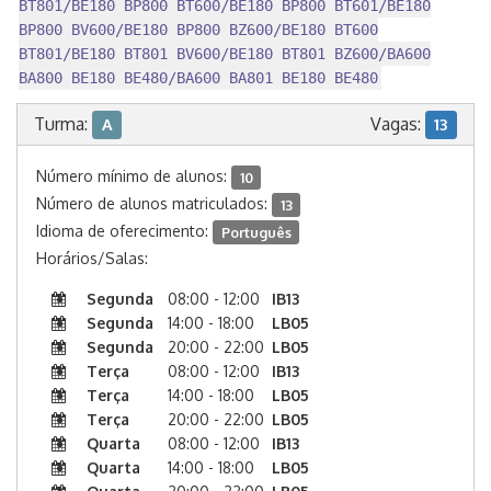
BT801/BE180 BP800 BT600/BE180 BP800 BT601/BE180
BP800 BV600/BE180 BP800 BZ600/BE180 BT600
BT801/BE180 BT801 BV600/BE180 BT801 BZ600/BA600
BA800 BE180 BE480/BA600 BA801 BE180 BE480
Turma:
Vagas:
A
13
Número mínimo de alunos:
10
Número de alunos matriculados:
13
Idioma de oferecimento:
Português
Horários/Salas:
Segunda
08:00 - 12:00
IB13
Segunda
14:00 - 18:00
LB05
Segunda
20:00 - 22:00
LB05
Terça
08:00 - 12:00
IB13
Terça
14:00 - 18:00
LB05
Terça
20:00 - 22:00
LB05
Quarta
08:00 - 12:00
IB13
Quarta
14:00 - 18:00
LB05