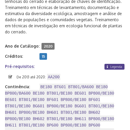
lenhosas do cerrado e elaboração de chaves de identificação.
Treinamento em técnicas de levantamento, documentação e
estimativa da diversidade ecológica, amostragem e análise de
dados de populações e comunidades vegetais. Treinamento
em técnicas de investigação em ecologia funcional de plantas
do cerrado.
Ano de Catálogo:
2020
Créditos:
15
Pré-requisitos:
Legenda
AA200
De 2013 até 2020:
Continência:
BE180 BT601 BT801/BA600 BE180
BP800/BA600 BE180 BT801/BE180 BE601 BP800/BE180
BE601 BT801/BE180 BF601 BP800/BE180 BF601
BT801/BE180 BG601 BP800/BE180 BG601 BT801/BE180
BH601 BP800/BE180 BH601 BT801/BE180 BH602
BP800/BE180 BH602 BT801/BE180 BH611 BP800/BE180
BH611 BT801/BE180 BP600 BP800/BE180 BP600