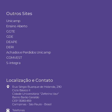
Outros Sites
Unicamp
Ensino Aberto
GGTE
GDE
DEAPE
DERI
Achados e Perdidos Unicamp
COMVEST
S-integra
Localização e Contato
Rua Sérgio Buarque de Holanda, 290
Ciclo Básico II
Cidade Universitária "Zeferino Vaz"
Bairro Barão Geraldo
CEP 13083-859
Campinas - São Paulo - Brasil
Telefones