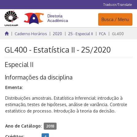
Traduzir/Translate
Navegação
Busca / Menu
Caderno Horários
2020
2S - Especial II
FCA
GL400
GL400 - Estatística II - 2S/2020
Especial II
Informações da disciplina
Ementa:
Distribuições amostrais. Estatística Inferencial: introdução à
estimação, testes de hipóteses, análise de variância. Controle
estatístico de processo. Introdução à teoria da decisão.
Ano de Catálogo:
2018
Créditos:
4