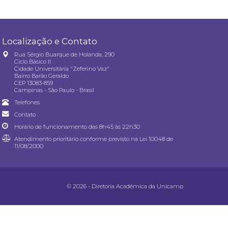
Localização e Contato
Rua Sérgio Buarque de Holanda, 290
Ciclo Básico II
Cidade Universitária "Zeferino Vaz"
Bairro Barão Geraldo
CEP 13083-859
Campinas - São Paulo - Brasil
Telefones
Contato
Horário de funcionamento das 8h45 às 22h30
Atendimento prioritário conforme previsto na
Lei 10048 de
11/08/2000
© 2026 - Diretoria Acadêmica da Unicamp