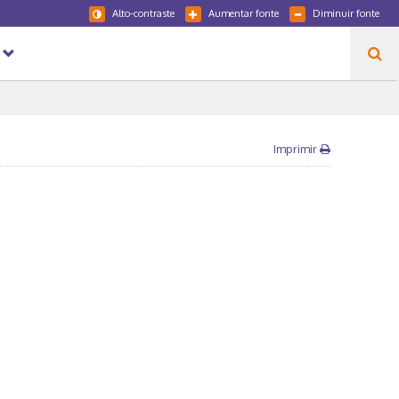
Alto-contraste
Aumentar fonte
Diminuir fonte
Imprimir