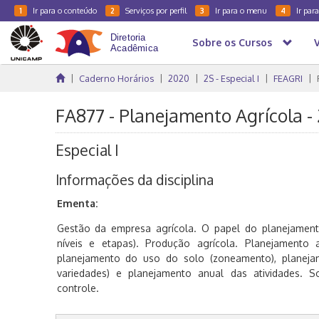
Ir para o conteúdo
Serviços por perfil
Ir para o menu
Ir par
1
2
3
4
Sobre os Cursos
Caderno Horários
2020
2S - Especial I
FEAGRI
FA877 - Planejamento Agrícola -
Especial I
Informações da disciplina
Ementa:
Gestão da empresa agrícola. O papel do planejamento
níveis e etapas). Produção agrícola. Planejamento
planejamento do uso do solo (zoneamento), planeja
variedades) e planejamento anual das atividades. 
controle.