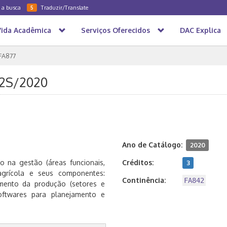
a a busca
Traduzir/Translate
5
Vida Acadêmica
Serviços Oferecidos
DAC Explica
FA877
 2S/2020
Ano de Catálogo:
2020
 na gestão (áreas funcionais,
Créditos:
3
 agrícola e seus componentes:
Continência:
FA842
mento da produção (setores e
Softwares para planejamento e