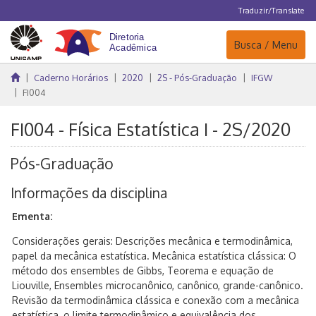
Traduzir/Translate
Navegação
Busca / Menu
Caderno Horários
2020
2S - Pós-Graduação
IFGW
FI004
FI004 - Física Estatística I - 2S/2020
Pós-Graduação
Informações da disciplina
Ementa:
Considerações gerais: Descrições mecânica e termodinâmica,
papel da mecânica estatística. Mecânica estatística clássica: O
método dos ensembles de Gibbs, Teorema e equação de
Liouville, Ensembles microcanônico, canônico, grande-canônico.
Revisão da termodinâmica clássica e conexão com a mecânica
estatística, o limite termodinâmico e equivalência dos