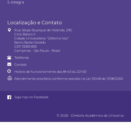
S-integra
Localização e Contato
Rua Sérgio Buarque de Holanda, 290
Ciclo Básico II
Cidade Universitária "Zeferino Vaz"
Bairro Barão Geraldo
CEP 13083-859
Campinas - São Paulo - Brasil
Telefones
Contato
Horário de funcionamento das 8h45 às 22h30
Atendimento prioritário conforme previsto na
Lei 10048 de 11/08/2000
Siga-nos no Facebook
© 2026 - Diretoria Acadêmica da Unicamp