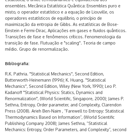
ensembles. Mecânica Estatística Quântica: Ensembles puro e
misto, o operador estatístico e a equação de Liouville, os
operadores estatísticos de equilíbrio, o princípio de
maximização da entropia de Gibbs. As estatísticas de Bose-
Einstein e Fermi-Dirac, Aplicações em gases e fluidos quânticos.
Transições de fase e fenômenos críticos. Fenomenologia da
transição de fase. Flutuação e "scaling''. Teoria de campo
médio. Grupo de renormalização.
Bibliografia:
R.K. Pathria. "Statistical Mechanics'', Second Edition,
Butterworth-Heinemann (1996); K. Huang. "Statistical
Mechanics'', Second Edition, Wiley (New York, 1990); Leo P.
Kadanoff "Statistical Physics: Statics, Dynamics and
Renormalization", (World Scientific, Singapore, 2000); James P.
Sethna, Entropy, Order parameter, and Complexity, Clarendon
Press (2008). Arieh Ben-Naim , “Farewell to Entropy: Statistical
Thermodynamics Based on Information”, (World Scientific
Publishing Company 2008); James Sethna, “Statistical
Mechanics: Entropy, Order Parameters, and Complexity”, second