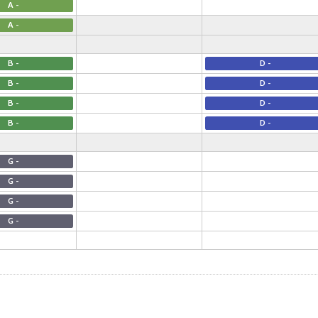
A -
A -
B -
D -
B -
D -
B -
D -
B -
D -
G -
G -
G -
G -