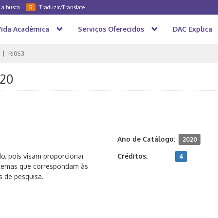
a a busca
Traduzir/Translate
5
Vida Acadêmica
Serviços Oferecidos
DAC Explica
RI053
020
Ano de Catálogo:
2020
o, pois visam proporcionar
Créditos:
4
 temas que correspondam às
os de pesquisa.