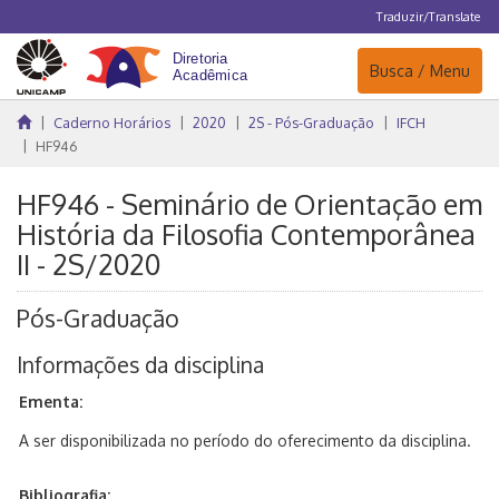
Traduzir/Translate
Navegação
Busca / Menu
Caderno Horários
2020
2S - Pós-Graduação
IFCH
HF946
HF946 - Seminário de Orientação em
História da Filosofia Contemporânea
II - 2S/2020
Pós-Graduação
Informações da disciplina
Ementa:
A ser disponibilizada no período do oferecimento da disciplina.
Bibliografia: