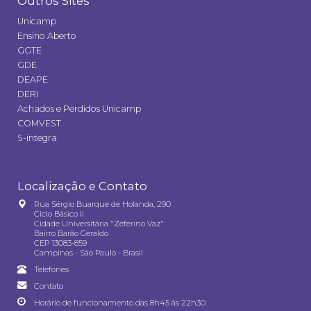
Outros Sites
Unicamp
Ensino Aberto
GGTE
GDE
DEAPE
DERI
Achados e Perdidos Unicamp
COMVEST
S-integra
Localização e Contato
Rua Sérgio Buarque de Holanda, 290
Ciclo Básico II
Cidade Universitária "Zeferino Vaz"
Bairro Barão Geraldo
CEP 13083-859
Campinas - São Paulo - Brasil
Telefones
Contato
Horário de funcionamento das 8h45 às 22h30