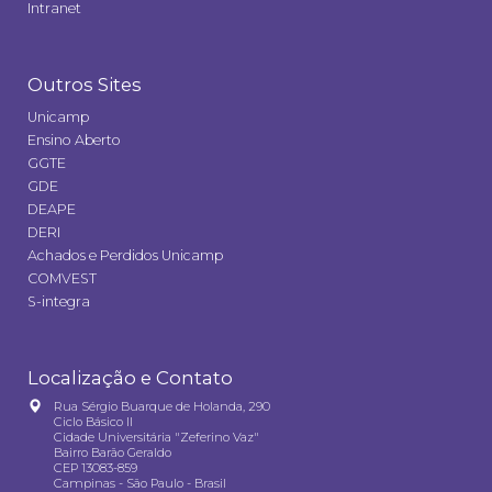
Intranet
Outros Sites
Unicamp
Ensino Aberto
GGTE
GDE
DEAPE
DERI
Achados e Perdidos Unicamp
COMVEST
S-integra
Localização e Contato
Rua Sérgio Buarque de Holanda, 290
Ciclo Básico II
Cidade Universitária "Zeferino Vaz"
Bairro Barão Geraldo
CEP 13083-859
Campinas - São Paulo - Brasil