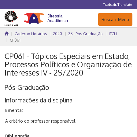
Traduzir/Translate
Navegação
Busca / Menu
Caderno Horários
2020
2S - Pós-Graduação
IFCH
CP061
CP061 - Tópicos Especiais em Estado,
Processos Políticos e Organização de
Interesses IV - 2S/2020
Pós-Graduação
Informações da disciplina
Ementa:
A critério do professor responsável.
Bibliografia: