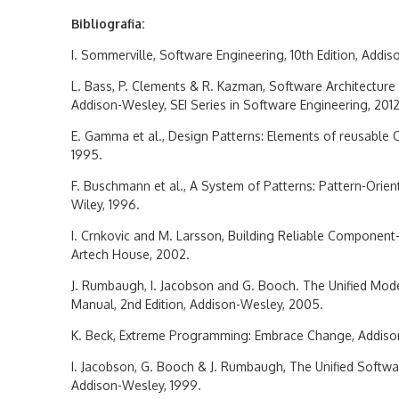
Bibliografia:
I. Sommerville, Software Engineering, 10th Edition, Addis
L. Bass, P. Clements & R. Kazman, Software Architecture in
Addison-Wesley, SEI Series in Software Engineering, 2012
E. Gamma et al., Design Patterns: Elements of reusable
1995.
F. Buschmann et al., A System of Patterns: Pattern-Orien
Wiley, 1996.
I. Crnkovic and M. Larsson, Building Reliable Componen
Artech House, 2002.
J. Rumbaugh, I. Jacobson and G. Booch. The Unified Mo
Manual, 2nd Edition, Addison-Wesley, 2005.
K. Beck, Extreme Programming: Embrace Change, Addiso
I. Jacobson, G. Booch & J. Rumbaugh, The Unified Softw
Addison-Wesley, 1999.