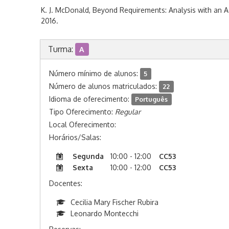
K. J. McDonald, Beyond Requirements: Analysis with an A
2016.
Turma:
A
Número mínimo de alunos:
5
Número de alunos matriculados:
22
Idioma de oferecimento:
Português
Tipo Oferecimento:
Regular
Local Oferecimento:
Horários/Salas:
Segunda
10:00 - 12:00
CC53
Sexta
10:00 - 12:00
CC53
Docentes:
Cecilia Mary Fischer Rubira
Leonardo Montecchi