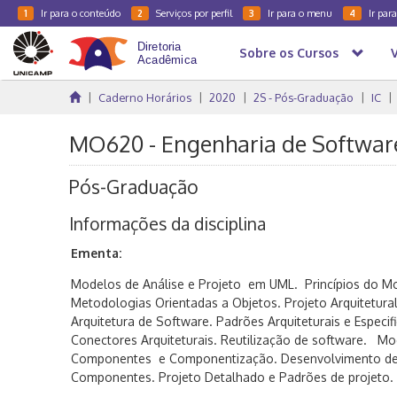
Ir para o conteúdo
Serviços por perfil
Ir para o menu
Ir par
1
2
3
4
Sobre os Cursos
Caderno Horários
2020
2S - Pós-Graduação
IC
MO620 - Engenharia de Software I
Pós-Graduação
Informações da disciplina
Ementa:
Modelos de Análise e Projeto em UML. Princípios do M
Metodologias Orientadas a Objetos. Projeto Arquitetural
Arquitetura de Software. Padrões Arquiteturais e Espec
Conectores Arquiteturais. Reutilização de software. M
Componentes e Componentização. Desenvolvimento de
Componentes. Projeto Detalhado e Padrões de projeto.