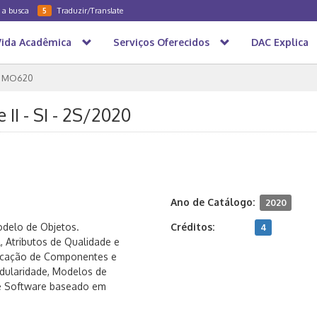
a a busca
Traduzir/Translate
5
Vida Acadêmica
Serviços Oferecidos
DAC Explica
MO620
I - SI - 2S/2020
Ano de Catálogo:
2020
odelo de Objetos.
Créditos:
4
, Atributos de Qualidade e
ificação de Componentes e
odularidade, Modelos de
 Software baseado em