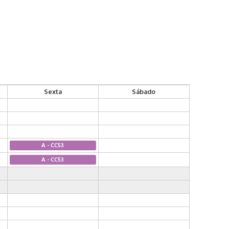
Sexta
Sábado
A - CC53
A - CC53