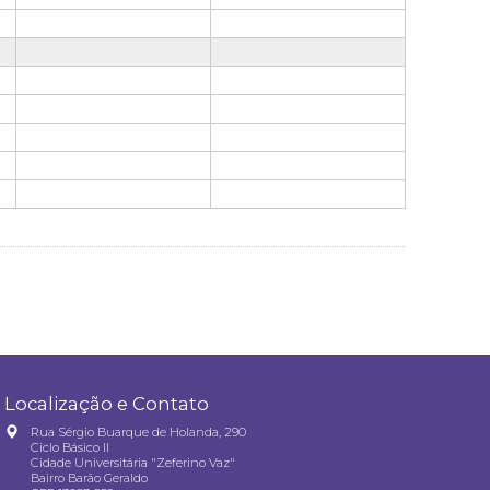
Localização e Contato
Rua Sérgio Buarque de Holanda, 290
Ciclo Básico II
Cidade Universitária "Zeferino Vaz"
Bairro Barão Geraldo