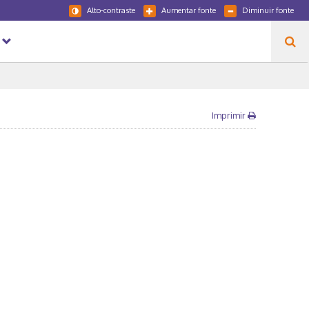
Alto-contraste
Aumentar fonte
Diminuir fonte
Imprimir