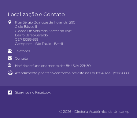
Localização e Contato
Rua Sérgio Buarque de Holanda, 290
Ciclo Básico II
Cidade Universitária "Zeferino Vaz"
Bairro Barão Geraldo
CEP 13083-859
Campinas - São Paulo - Brasil
Telefones
Contato
Horário de funcionamento das 8h45 às 22h30
Atendimento prioritário conforme previsto na
Lei 10048 de 11/08/2000
Siga-nos no Facebook
© 2026 - Diretoria Acadêmica da Unicamp