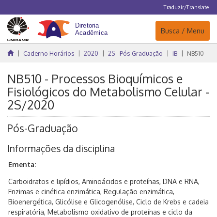
Traduzir/Translate
Navegação
Busca / Menu
Caderno Horários
2020
2S - Pós-Graduação
IB
NB510
NB510 - Processos Bioquímicos e
Fisiológicos do Metabolismo Celular -
2S/2020
Pós-Graduação
Informações da disciplina
Ementa:
Carboidratos e lipídios, Aminoácidos e proteínas, DNA e RNA,
Enzimas e cinética enzimática, Regulação enzimática,
Bioenergética, Glicólise e Glicogenólise, Ciclo de Krebs e cadeia
respiratória, Metabolismo oxidativo de proteínas e ciclo da