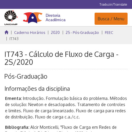
Traduzir/Translate
Navegação
Busca / Menu
Caderno Horários
2020
2S - Pós-Graduação
FEEC
IT743
IT743 - Cálculo de Fluxo de Carga -
2S/2020
Pós-Graduação
Informações da disciplina
Ementa:
Introdução. Formulação básica do problema. Métodos
de solução: Newton e desaclopados. Tratamento de controles
e limites. Fluxo de carga linearizado. Fluxo de carga para redes
de distribuição. Fluxo de carga c.a./c.c.
Bibliografia:
Alcir Monticelli, "Fluxo de Carga em Redes de