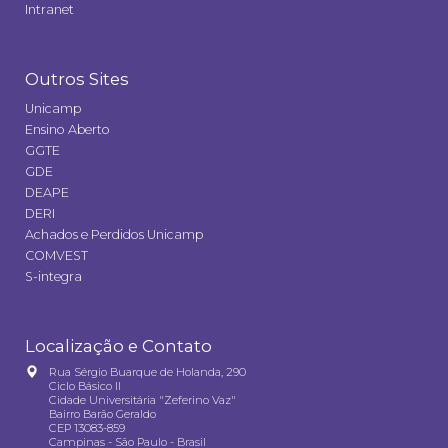
Intranet
Outros Sites
Unicamp
Ensino Aberto
GGTE
GDE
DEAPE
DERI
Achados e Perdidos Unicamp
COMVEST
S-integra
Localização e Contato
Rua Sérgio Buarque de Holanda, 290
Ciclo Básico II
Cidade Universitária "Zeferino Vaz"
Bairro Barão Geraldo
CEP 13083-859
Campinas - São Paulo - Brasil