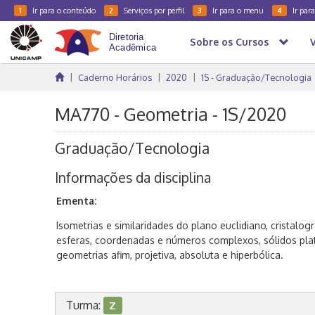
Ir para o conteúdo
Serviços por perfil
Ir para o menu
Ir par
1
2
3
4
Sobre os Cursos
Caderno Horários
2020
1S - Graduação/Tecnologia
MA770 - Geometria - 1S/2020
Graduação/Tecnologia
Informações da disciplina
Ementa:
Isometrias e similaridades do plano euclidiano, cristalogr
esferas, coordenadas e números complexos, sólidos pla
geometrias afim, projetiva, absoluta e hiperbólica.
Turma:
Z