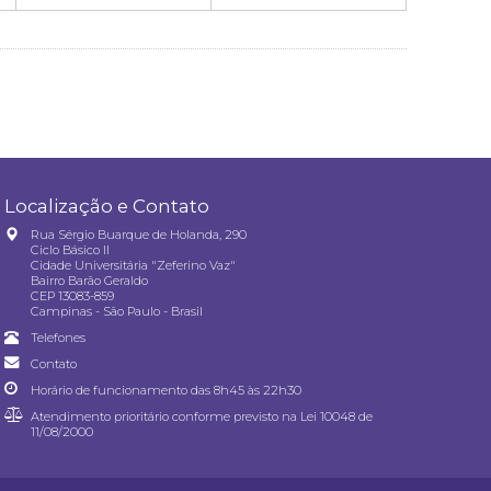
Localização e Contato
Rua Sérgio Buarque de Holanda, 290
Ciclo Básico II
Cidade Universitária "Zeferino Vaz"
Bairro Barão Geraldo
CEP 13083-859
Campinas - São Paulo - Brasil
Telefones
Contato
Horário de funcionamento das 8h45 às 22h30
Atendimento prioritário conforme previsto na
Lei 10048 de
11/08/2000