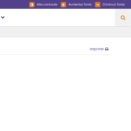
Alto-contraste
Aumentar fonte
Diminuir fonte
Imprimir