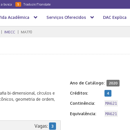
a a busca
Traduzir/Translate
5
Vida Acadêmica
Serviços Oferecidos
DAC Explica
IMECC
MA770
Ano de Catálogo:
2020
afia bi-dimensional, círculos e
Créditos:
4
tônicos, geometria de ordem,
Continência:
MA621
Equivalência:
MA621
Vagas:
3