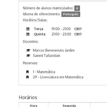
Número de alunos matriculados:
4
Idioma de oferecimento:
Português
Horários/Salas:
Terça
19:00 - 21:00
CB17
Quinta
21:00 - 23:00
CB17
Docentes:
Marcos Benevenuto Jardim
Saeed Tafazolian
Reservas:
1 - Matemática
29 - Licenciatura em Matemática
Horários
Hora
Segunda