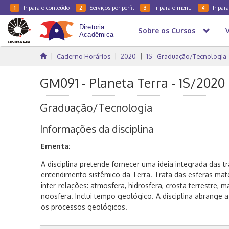
Ir para o conteúdo
Serviços por perfil
Ir para o menu
Ir par
1
2
3
4
Sobre os Cursos
Caderno Horários
2020
1S - Graduação/Tecnologia
GM091 - Planeta Terra - 1S/2020
Graduação/Tecnologia
Informações da disciplina
Ementa:
A disciplina pretende fornecer uma ideia integrada das t
entendimento sistêmico da Terra. Trata das esferas mater
inter-relações: atmosfera, hidrosfera, crosta terrestre, m
noosfera. Inclui tempo geológico. A disciplina abrange
os processos geológicos.