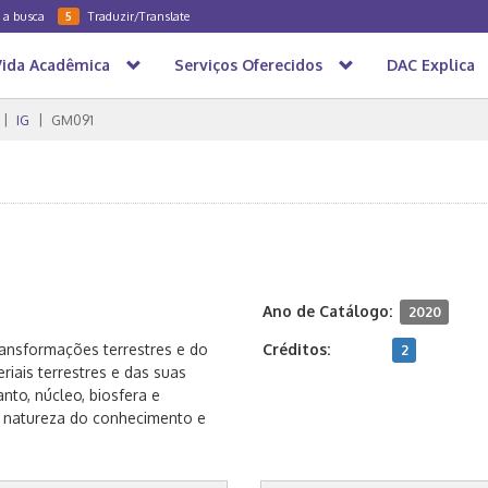
a a busca
Traduzir/Translate
5
Vida Acadêmica
Serviços Oferecidos
DAC Explica
IG
GM091
Ano de Catálogo:
2020
ransformações terrestres e do
Créditos:
2
iais terrestres e das suas
anto, núcleo, biosfera e
 a natureza do conhecimento e