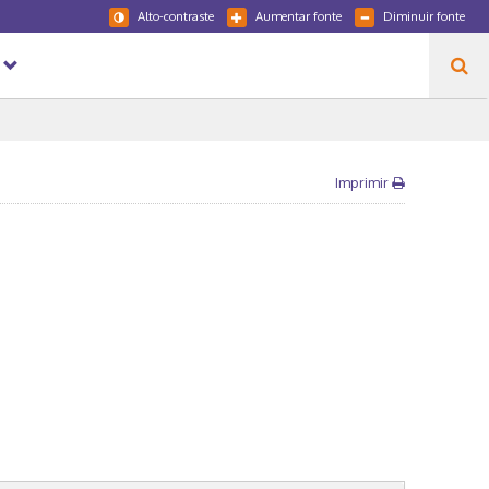
Alto-contraste
Aumentar fonte
Diminuir fonte
Imprimir