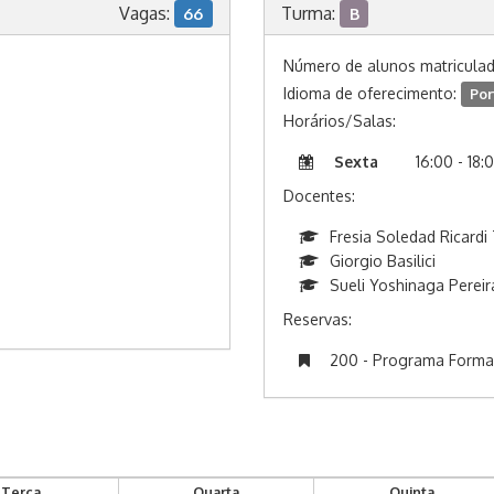
Vagas:
Turma:
66
B
Número de alunos matricula
Idioma de oferecimento:
Por
Horários/Salas:
Sexta
16:00 - 18:
Docentes:
Fresia Soledad Ricardi
Giorgio Basilici
Sueli Yoshinaga Pereir
Reservas:
200 - Programa Formaçã
Terça
Quarta
Quinta