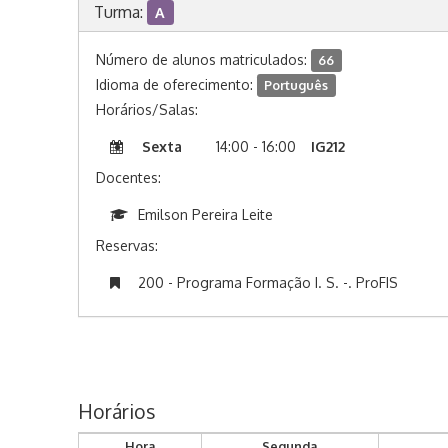
Turma:
A
Número de alunos matriculados:
66
Idioma de oferecimento:
Português
Horários/Salas:
Sexta
14:00 - 16:00
IG212
Docentes:
Emilson Pereira Leite
Reservas:
200 - Programa Formação I. S. -. ProFIS
Horários
Hora
Segunda