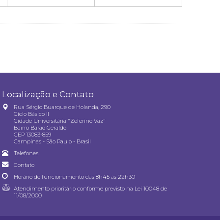
Localização e Contato
Rua Sérgio Buarque de Holanda, 290
Ciclo Básico II
Cidade Universitária "Zeferino Vaz"
Bairro Barão Geraldo
CEP 13083-859
Campinas - São Paulo - Brasil
Telefones
Contato
Horário de funcionamento das 8h45 às 22h30
Atendimento prioritário conforme previsto na
Lei 10048 de
11/08/2000