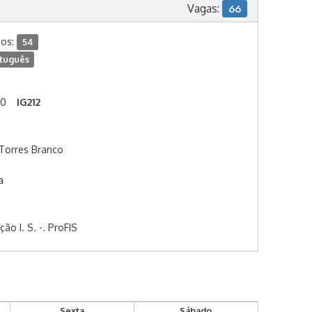
Vagas:
66
dos:
54
tuguês
00
IG212
 Torres Branco
a
o I. S. -. ProFIS
Sexta
Sábado