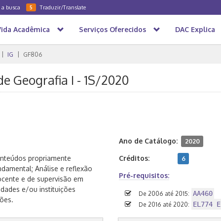
a a busca
Traduzir/Translate
5
Vida Acadêmica
Serviços Oferecidos
DAC Explica
IG
GF806
e Geografia I - 1S/2020
Ano de Catálogo:
2020
conteúdos propriamente
Créditos:
6
damental; Análise e reflexão
Pré-requisitos:
docente e de supervisão em
dades e/ou instituições
AA460
De 2006 até 2015:
ões.
EL774 E
De 2016 até 2020: