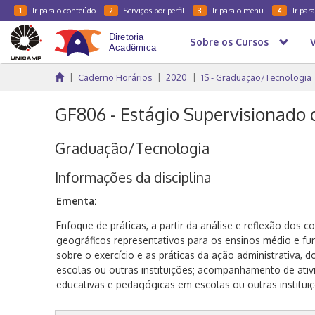
Ir para o conteúdo
Serviços por perfil
Ir para o menu
Ir par
1
2
3
4
Sobre os Cursos
Caderno Horários
2020
1S - Graduação/Tecnologia
GF806 - Estágio Supervisionado d
Graduação/Tecnologia
Informações da disciplina
Ementa:
Enfoque de práticas, a partir da análise e reflexão dos 
geográficos representativos para os ensinos médio e fun
sobre o exercício e as práticas da ação administrativa, 
escolas ou outras instituições; acompanhamento de ativi
educativas e pedagógicas em escolas ou outras instituiç