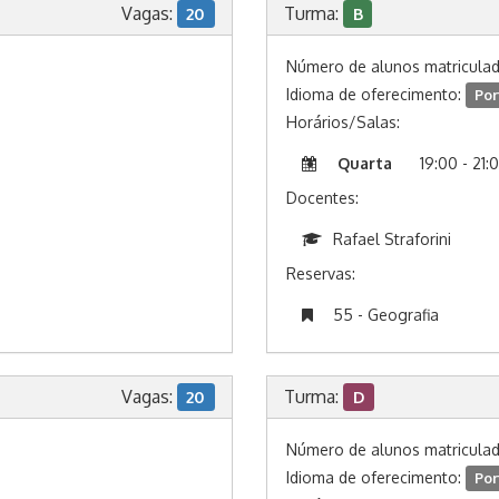
Vagas:
Turma:
20
B
Número de alunos matricula
Idioma de oferecimento:
Por
Horários/Salas:
Quarta
19:00 - 21:
Docentes:
Rafael Straforini
Reservas:
55 - Geografia
Vagas:
Turma:
20
D
Número de alunos matricula
Idioma de oferecimento:
Por