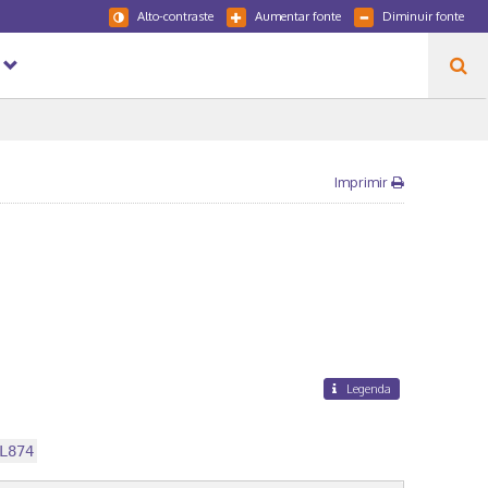
Alto-contraste
Aumentar fonte
Diminuir fonte
Imprimir
Legenda
L874