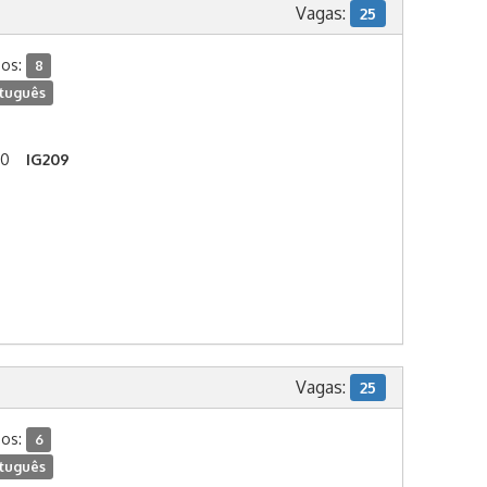
Vagas:
25
dos:
8
tuguês
00
IG209
Vagas:
25
dos:
6
tuguês