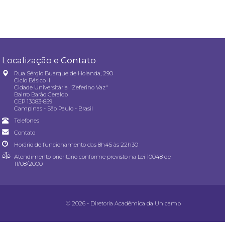
Localização e Contato
Rua Sérgio Buarque de Holanda, 290
Ciclo Básico II
Cidade Universitária "Zeferino Vaz"
Bairro Barão Geraldo
CEP 13083-859
Campinas - São Paulo - Brasil
Telefones
Contato
Horário de funcionamento das 8h45 às 22h30
Atendimento prioritário conforme previsto na
Lei 10048 de
11/08/2000
© 2026 - Diretoria Acadêmica da Unicamp