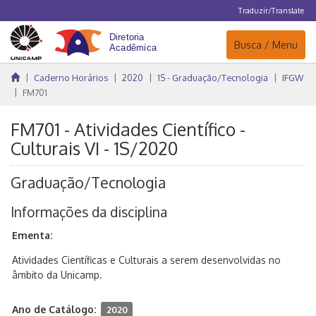
Traduzir/Translate
Navegação
Busca / Menu
Caderno Horários
2020
1S - Graduação/Tecnologia
IFGW
FM701
FM701 - Atividades Científico -
Culturais VI - 1S/2020
Graduação/Tecnologia
Informações da disciplina
Ementa:
Atividades Científicas e Culturais a serem desenvolvidas no
âmbito da Unicamp.
Ano de Catálogo:
2020