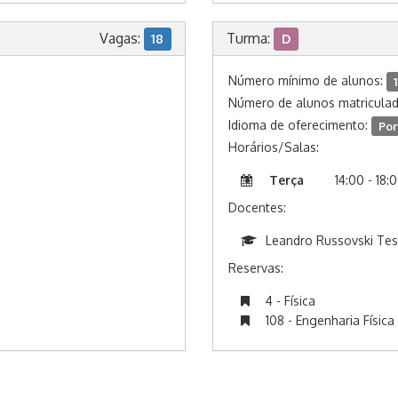
Vagas:
Turma:
18
D
Número mínimo de alunos:
Número de alunos matricula
Idioma de oferecimento:
Por
Horários/Salas:
Terça
14:00 - 18:
Docentes:
Leandro Russovski Tes
Reservas:
4 - Física
108 - Engenharia Física