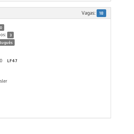
Vagas:
18
10
dos:
3
tuguês
00
LF47
sler