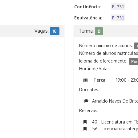
Continência:
F 731
Equivalência:
F 731
Vagas:
Turma:
18
B
Número mínimo de alunos:
Número de alunos matricula
Idioma de oferecimento:
Por
Horários/Salas:
Terça
19:00 - 23:
Docentes:
Arnaldo Naves De Brit
Reservas:
40 - Licenciatura em Fí
56 - Licenciatura Integ