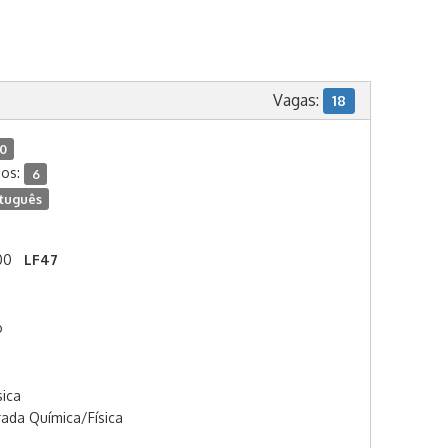
Vagas:
18
10
dos:
6
tuguês
00
LF47
o
sica
rada Química/Física