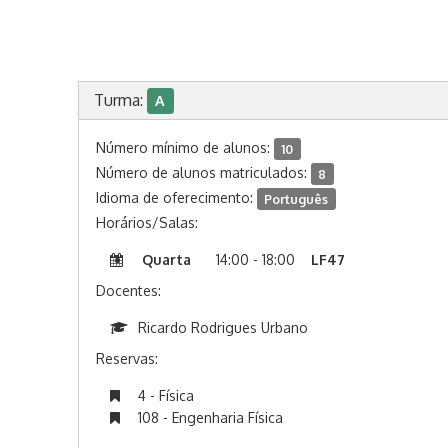
Turma:
A
Número mínimo de alunos:
10
Número de alunos matriculados:
8
Idioma de oferecimento:
Português
Horários/Salas:
Quarta
14:00 - 18:00
LF47
Docentes:
Ricardo Rodrigues Urbano
Reservas:
4 - Física
108 - Engenharia Física