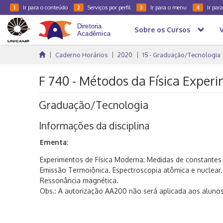
Ir para o conteúdo
Serviços por perfil
Ir para o menu
Ir par
1
2
3
4
Sobre os Cursos
Caderno Horários
2020
1S - Graduação/Tecnologia
F 740 - Métodos da Física Experim
Graduação/Tecnologia
Informações da disciplina
Ementa:
Experimentos de Física Moderna: Medidas de constantes 
Emissão Termoiônica. Espectroscopia atômica e nuclear
Ressonância magnética.
Obs.: A autorização AA200 não será aplicada aos alunos 