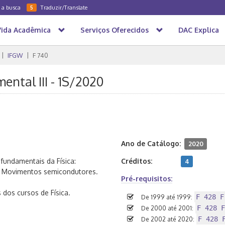
a a busca
Traduzir/Translate
5
Vida Acadêmica
Serviços Oferecidos
DAC Explica
IFGW
F 740
ental III - 1S/2020
Ano de Catálogo:
2020
fundamentais da Física:
Créditos:
4
. Movimentos semicondutores.
Pré-requisitos:
dos cursos de Física.
F 428 F
De 1999 até 1999:
F 428 F
De 2000 até 2001:
F 428 
De 2002 até 2020: