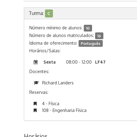
Turma:
C
Número mínimo de alunos:
10
Número de alunos matriculados:
16
Idioma de oferecimento:
Português
Horários/Salas:
Sexta
08:00 - 12:00
LF47
Docentes:
Richard Landers
Reservas:
4 - Física
108 - Engenharia Física
Horários