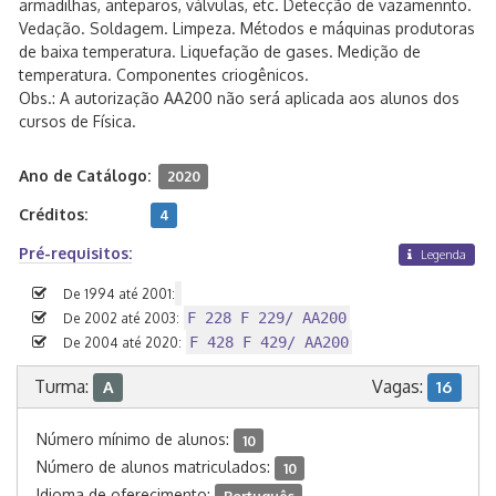
armadilhas, anteparos, válvulas, etc. Detecção de vazamennto.
Vedação. Soldagem. Limpeza. Métodos e máquinas produtoras
de baixa temperatura. Liquefação de gases. Medição de
temperatura. Componentes criogênicos.
Obs.: A autorização AA200 não será aplicada aos alunos dos
cursos de Física.
Ano de Catálogo:
2020
Créditos:
4
Pré-requisitos:
Legenda
De 1994 até 2001:
F 228 F 229/ AA200
De 2002 até 2003:
F 428 F 429/ AA200
De 2004 até 2020:
Turma:
Vagas:
A
16
Número mínimo de alunos:
10
Número de alunos matriculados:
10
Idioma de oferecimento:
Português