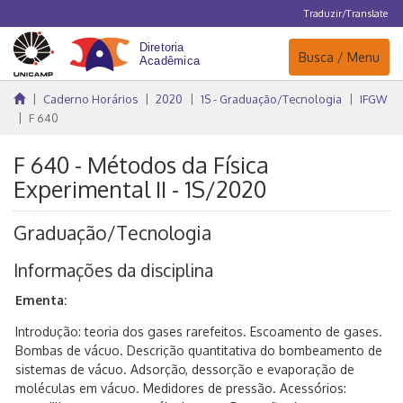
Traduzir/Translate
Navegação
Busca / Menu
Caderno Horários
2020
1S - Graduação/Tecnologia
IFGW
F 640
F 640 - Métodos da Física
Experimental II - 1S/2020
Graduação/Tecnologia
Informações da disciplina
Ementa:
Introdução: teoria dos gases rarefeitos. Escoamento de gases.
Bombas de vácuo. Descrição quantitativa do bombeamento de
sistemas de vácuo. Adsorção, dessorção e evaporação de
moléculas em vácuo. Medidores de pressão. Acessórios: