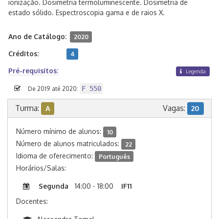
ionização. Dosimetria termoluminescente. Dosimetria de
estado sólido. Espectroscopia gama e de raios X.
Ano de Catálogo:
2020
Créditos:
4
Pré-requisitos:
Legenda
F 550
De 2019 até 2020:
Turma:
Vagas:
A
20
Número mínimo de alunos:
10
Número de alunos matriculados:
22
Idioma de oferecimento:
Português
Horários/Salas:
Segunda
14:00 - 18:00
IF11
Docentes: