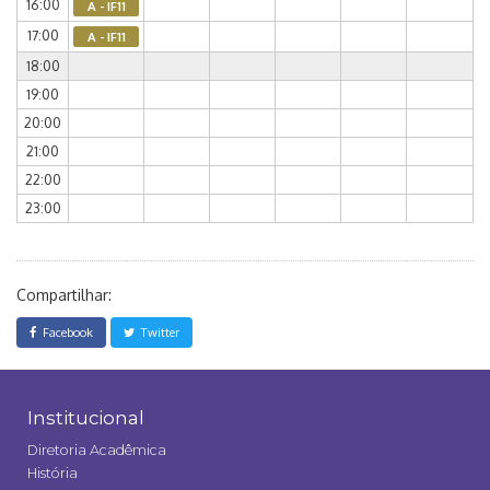
16:00
A - IF11
17:00
A - IF11
18:00
19:00
20:00
21:00
22:00
23:00
Compartilhar:
Facebook
Twitter
Institucional
Diretoria Acadêmica
História