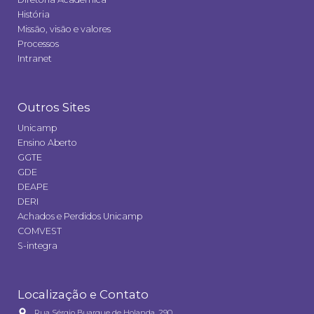
História
Missão, visão e valores
Processos
Intranet
Outros Sites
Unicamp
Ensino Aberto
GGTE
GDE
DEAPE
DERI
Achados e Perdidos Unicamp
COMVEST
S-integra
Localização e Contato
Rua Sérgio Buarque de Holanda, 290