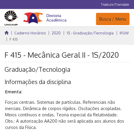
Traduzir/Translate
Navegação
Busca / Menu
Caderno Horários
2020
1S - Graduação/Tecnologia
IFGW
F 415
F 415 - Mecânica Geral II - 1S/2020
Graduação/Tecnologia
Informações da disciplina
Ementa:
Forças centrais. Sistemas de partículas. Referenciais não
inerciais. Dinâmica de corpos rígidos. Oscilações acopladas.
Meios contínuos e ondas. Teoria especial da Relatividade.
Obs.: A autorização AA200 não será aplicada aos alunos dos
cursos da Física.