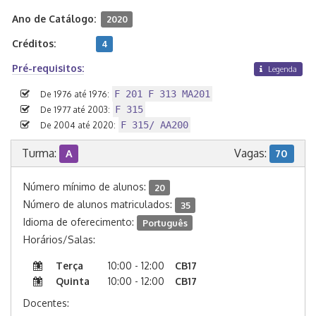
Ano de Catálogo:
2020
Créditos:
4
Pré-requisitos:
Legenda
F 201 F 313 MA201
De 1976 até 1976:
F 315
De 1977 até 2003:
F 315/ AA200
De 2004 até 2020:
Turma:
Vagas:
A
70
Número mínimo de alunos:
20
Número de alunos matriculados:
35
Idioma de oferecimento:
Português
Horários/Salas:
Terça
10:00 - 12:00
CB17
Quinta
10:00 - 12:00
CB17
Docentes: