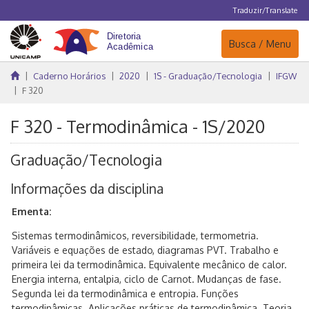
Traduzir/Translate
Navegação
Busca / Menu
Caderno Horários
2020
1S - Graduação/Tecnologia
IFGW
F 320
F 320 - Termodinâmica - 1S/2020
Graduação/Tecnologia
Informações da disciplina
Ementa:
Sistemas termodinâmicos, reversibilidade, termometria.
Variáveis e equações de estado, diagramas PVT. Trabalho e
primeira lei da termodinâmica. Equivalente mecânico de calor.
Energia interna, entalpia, ciclo de Carnot. Mudanças de fase.
Segunda lei da termodinâmica e entropia. Funções
termodinâmicas. Aplicações práticas de termodinâmica. Teoria