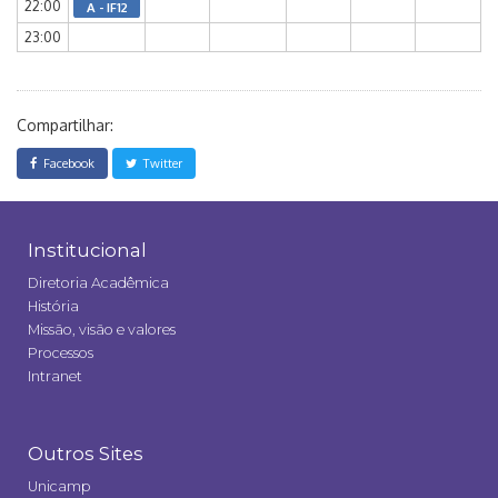
22:00
A - IF12
23:00
Compartilhar:
Facebook
Twitter
Institucional
Diretoria Acadêmica
História
Missão, visão e valores
Processos
Intranet
Outros Sites
Unicamp