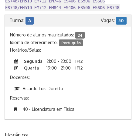
ES748/EH510 EM712 EM746 ES406 ES506 ES606
ES748/EH510 EM712 EM844 ES406 ES506 ES606 ES748
Turma:
Vagas:
A
50
Número de alunos matriculados:
24
Idioma de oferecimento:
Português
Horários/Salas:
Segunda
21:00 - 23:00
IF12
Quarta
19:00 - 21:00
IF12
Docentes:
Ricardo Luis Doretto
Reservas:
40 - Licenciatura em Física
Horários