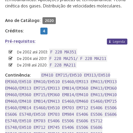
cinética dos gases. Distribuição de velocidades moleculares.
Ano de Catálogo:
2020
Créditos:
4
Pré-requisitos:
Legenda
F 228 MA351
De 2002 até 2003:
F 228 MA251/ F 228 MA211
De 2004 até 2017:
F 228 MA211
De 2018 até 2020:
Continência:
EM410 EM715/EH510 EM313/EH510
EM360/EH510 EM410/EH510 ES460/EM313 EM413/EM313
EM460/EM313 EM715/EM313 EM814/EM360 EM413/EM360
EM460/EM360 EM715/EM360 EM814/EM410 EM413/EM410
EM460/EM410 EM814/EM413 ES460/EM460 ES460/EM715
ES460/EM814 ES460/EH510 EM703 EM712 ES406 ES506
ES606 ES748/EH510 EM703 EM984 ES406 ES506 ES606
ES748/EH510 EM703 ES406 ES506 ES606 ES712
ES748/EH510 EM712 EM745 ES406 ES506 ES606