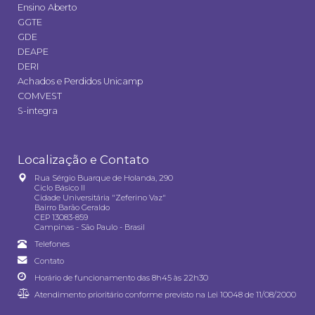
Ensino Aberto
GGTE
GDE
DEAPE
DERI
Achados e Perdidos Unicamp
COMVEST
S-integra
Localização e Contato
Rua Sérgio Buarque de Holanda, 290
Ciclo Básico II
Cidade Universitária "Zeferino Vaz"
Bairro Barão Geraldo
CEP 13083-859
Campinas - São Paulo - Brasil
Telefones
Contato
Horário de funcionamento das 8h45 às 22h30
Atendimento prioritário conforme previsto na
Lei 10048 de 11/08/2000