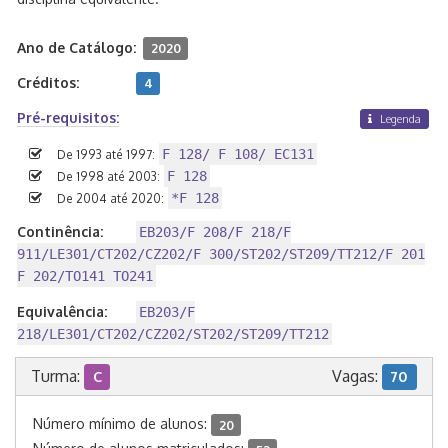
Ano de Catálogo:
2020
Créditos:
4
Pré-requisitos:
Legenda
F 128/ F 108/ EC131
De 1993 até 1997:
F 128
De 1998 até 2003:
*F 128
De 2004 até 2020:
Continência:
EB203/F 208/F 218/F
911/LE301/CT202/CZ202/F 300/ST202/ST209/TT212/F 201
F 202/TO141 TO241
Equivalência:
EB203/F
218/LE301/CT202/CZ202/ST202/ST209/TT212
Turma:
Vagas:
C
70
Número mínimo de alunos:
20