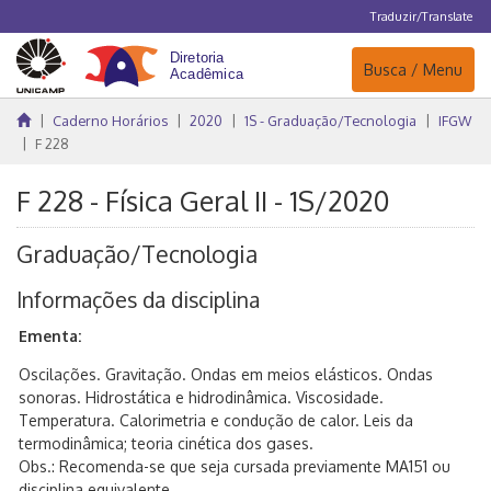
Traduzir/Translate
Navegação
Busca / Menu
Caderno Horários
2020
1S - Graduação/Tecnologia
IFGW
F 228
F 228 - Física Geral II - 1S/2020
Graduação/Tecnologia
Informações da disciplina
Ementa:
Oscilações. Gravitação. Ondas em meios elásticos. Ondas
sonoras. Hidrostática e hidrodinâmica. Viscosidade.
Temperatura. Calorimetria e condução de calor. Leis da
termodinâmica; teoria cinética dos gases.
Obs.: Recomenda-se que seja cursada previamente MA151 ou
disciplina equivalente.