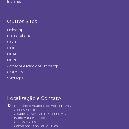
Intranet
Outros Sites
Unicamp
Ensino Aberto
GGTE
GDE
DEAPE
DERI
Achados e Perdidos Unicamp
COMVEST
S-integra
Localização e Contato
Rua Sérgio Buarque de Holanda, 290
Ciclo Básico II
Cidade Universitária "Zeferino Vaz"
Bairro Barão Geraldo
CEP 13083-859
Campinas - São Paulo - Brasil