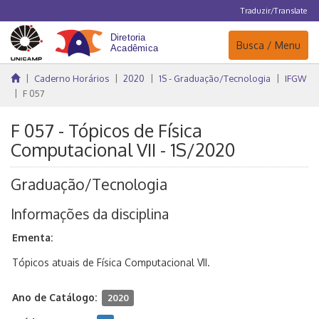
Traduzir/Translate
Navegação
Busca / Menu
Caderno Horários
2020
1S - Graduação/Tecnologia
IFGW
F 057
F 057 - Tópicos de Física
Computacional VII - 1S/2020
Graduação/Tecnologia
Informações da disciplina
Ementa:
Tópicos atuais de Física Computacional VII.
Ano de Catálogo:
2020