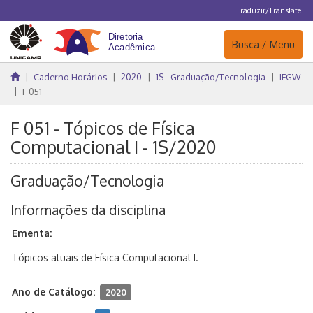
Traduzir/Translate
Navegação
Busca / Menu
Caderno Horários
2020
1S - Graduação/Tecnologia
IFGW
F 051
F 051 - Tópicos de Física
Computacional I - 1S/2020
Graduação/Tecnologia
Informações da disciplina
Ementa:
Tópicos atuais de Física Computacional I.
Ano de Catálogo:
2020