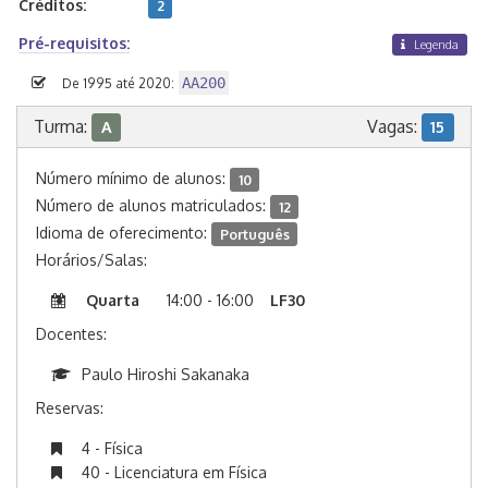
Créditos:
2
Pré-requisitos:
Legenda
AA200
De 1995 até 2020:
Turma:
Vagas:
A
15
Número mínimo de alunos:
10
Número de alunos matriculados:
12
Idioma de oferecimento:
Português
Horários/Salas:
Quarta
14:00 - 16:00
LF30
Docentes:
Paulo Hiroshi Sakanaka
Reservas:
4 - Física
40 - Licenciatura em Física