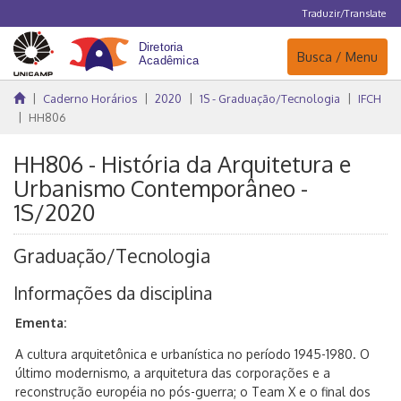
Traduzir/Translate
Navegação
Busca / Menu
Caderno Horários
2020
1S - Graduação/Tecnologia
IFCH
HH806
HH806 - História da Arquitetura e
Urbanismo Contemporâneo -
1S/2020
Graduação/Tecnologia
Informações da disciplina
Ementa:
A cultura arquitetônica e urbanística no período 1945-1980. O
último modernismo, a arquitetura das corporações e a
reconstrução européia no pós-guerra; o Team X e o final dos