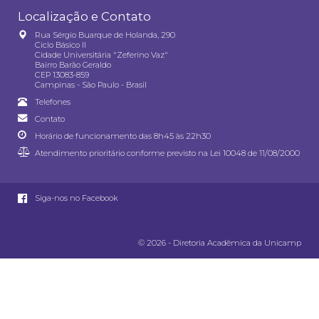
Localização e Contato
Rua Sérgio Buarque de Holanda, 290
Ciclo Básico II
Cidade Universitária "Zeferino Vaz"
Bairro Barão Geraldo
CEP 13083-859
Campinas - São Paulo - Brasil
Telefones
Contato
Horário de funcionamento das 8h45 às 22h30
Atendimento prioritário conforme previsto na
Lei 10048 de 11/08/2000
Siga-nos no Facebook
© 2026 - Diretoria Acadêmica da Unicamp