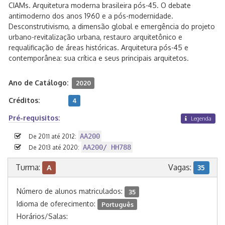
CIAMs. Arquitetura moderna brasileira pós-45. O debate
antimoderno dos anos 1960 e a pós-modernidade.
Desconstrutivismo, a dimensão global e emergência do projeto
urbano-revitalização urbana, restauro arquitetônico e
requalificação de áreas históricas. Arquitetura pós-45 e
contemporânea: sua crítica e seus principais arquitetos.
Ano de Catálogo:
2020
Créditos:
4
Pré-requisitos:
Legenda
AA200
De 2011 até 2012:
AA200/ HH788
De 2013 até 2020:
Turma:
Vagas:
A
35
Número de alunos matriculados:
35
Idioma de oferecimento:
Português
Horários/Salas: