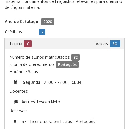
materna. Fundamentos de Linguística relevantes para o ensino
de língua materna.
Ano de Catálogo:
2020
Créditos:
2
Turma:
Vagas:
C
50
Número de alunos matriculados:
32
Idioma de oferecimento:
Português
Horários/Salas:
Segunda
21:00 - 23:00
CL04
Docentes:
Aquiles Tescari Neto
Reservas:
57 - Licenciatura em Letras - Português