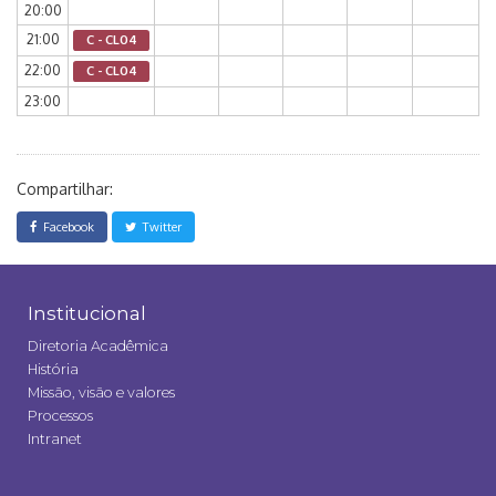
20:00
21:00
C - CL04
22:00
C - CL04
23:00
Compartilhar:
Facebook
Twitter
Institucional
Diretoria Acadêmica
História
Missão, visão e valores
Processos
Intranet