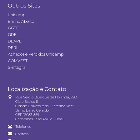
Outros Sites
Unicamp
Ensino Aberto
GGTE
GDE
DEAPE
DERI
Achados e Perdidos Unicamp
COMVEST
S-integra
Localização e Contato
Rua Sérgio Buarque de Holanda, 290
Ciclo Básico II
Cidade Universitária "Zeferino Vaz"
Bairro Barão Geraldo
CEP 13083-859
Campinas - São Paulo - Brasil
Telefones
Contato